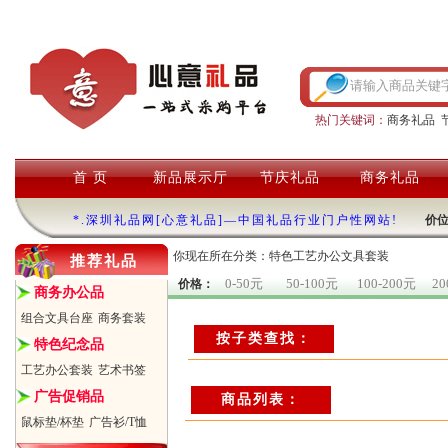
热门关键词：
商务礼品
首 页
新品展示厅
节庆礼品
商务礼品
*.深圳礼品网[心意礼品]—中国礼品行业门户性网站!
价
你现在所在分类：特色工艺办公文具套装
推荐礼品
0-50元
50-100元
100-200元
20
价格：
商务办公品
组合文具台座
商务套装
按子类查找：
特色纪念品
工艺办公套装
艺术书签
广告促销品
商品列表：
鼠标垫/杯垫
广告衫/T恤