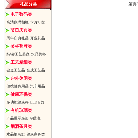
第
页
礼品分类
电子数码类
高清数码相框
卡片Ｕ盘
节日庆典类
周年庆典礼品
开业礼品
奖杯奖牌类
纯锡/工艺奖盘
水晶奖杯
工艺精细类
镀金工艺品
合成工艺品
户外休闲类
便携健身用品
汽车用品
健康环保类
多功能健康秤
LED台灯
有机玻璃类
产品展示座架
钥匙扣
烟酒茶具类
水晶烟灰缸
健康商务类