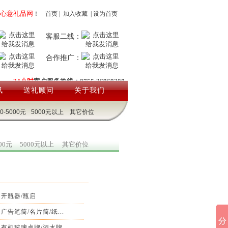
心意礼品网
！
首页
|
加入收藏
|
设为首页
客服二线：
合作推广：
24小时
客户服务热线：0755-26969200
讯
送礼顾问
关于我们
00-5000元
5000元以上
其它价位
000元
5000元以上
其它价位
开瓶器/瓶启
广告笔筒/名片筒/纸...
有机玻璃桌牌/酒水牌...