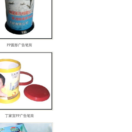
PP圆形广告笔筒
丁家宜PP广告笔筒