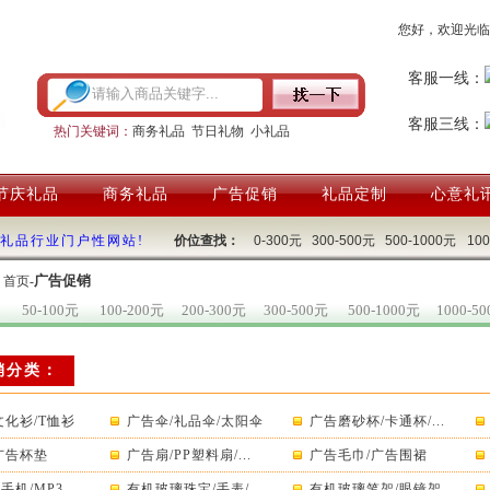
您好，欢迎光临
客服一线：
客服三线：
热门关键词：
商务礼品
节日礼物
小礼品
节庆礼品
商务礼品
广告促销
礼品定制
心意礼
国礼品行业门户性网站!
价位查找：
0-300元
300-500元
500-1000元
10
广告促销
：
首页
-
50-100元
100-200元
200-300元
300-500元
500-1000元
1000-5
销分类：
文化衫/T恤衫
广告伞/礼品伞/太阳伞
广告磨砂杯/卡通杯/...
广告杯垫
广告扇/PP塑料扇/...
广告毛巾/广告围裙
机/MP3...
有机玻璃珠宝/手表/...
有机玻璃笔架/眼镜架...