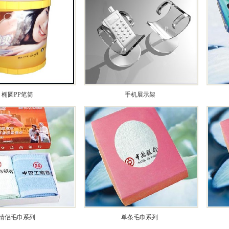
椭圆PP笔筒
手机展示架
情侣毛巾系列
单条毛巾系列