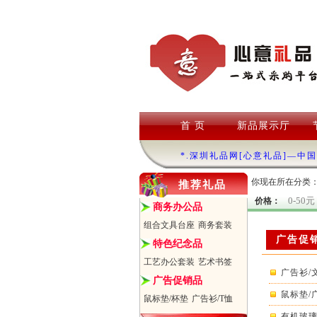
首 页
新品展示厅
*.深圳礼品网[心意礼品]—中
你现在所在分类
推荐礼品
0-50元
价格：
商务办公品
组合文具台座
商务套装
广告促
特色纪念品
工艺办公套装
艺术书签
广告衫/
广告促销品
鼠标垫/
鼠标垫/杯垫
广告衫/T恤
有机玻璃手