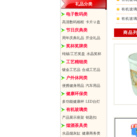
礼品分类
有机玻璃
电子数码类
有机玻璃
高清数码相框
卡片Ｕ盘
节日庆典类
商品
周年庆典礼品
开业礼品
奖杯奖牌类
纯锡/工艺奖盘
水晶奖杯
工艺精细类
镀金工艺品
合成工艺品
户外休闲类
便携健身用品
汽车用品
健康环保类
多功能健康秤
LED台灯
有机玻璃类
产品展示座架
钥匙扣
烟酒茶具类
水晶烟灰缸
健康商务类