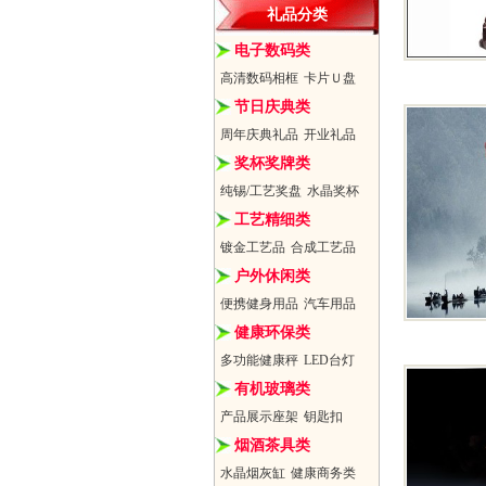
礼品分类
电子数码类
高清数码相框
卡片Ｕ盘
节日庆典类
周年庆典礼品
开业礼品
奖杯奖牌类
纯锡/工艺奖盘
水晶奖杯
工艺精细类
镀金工艺品
合成工艺品
户外休闲类
便携健身用品
汽车用品
健康环保类
多功能健康秤
LED台灯
有机玻璃类
产品展示座架
钥匙扣
烟酒茶具类
水晶烟灰缸
健康商务类