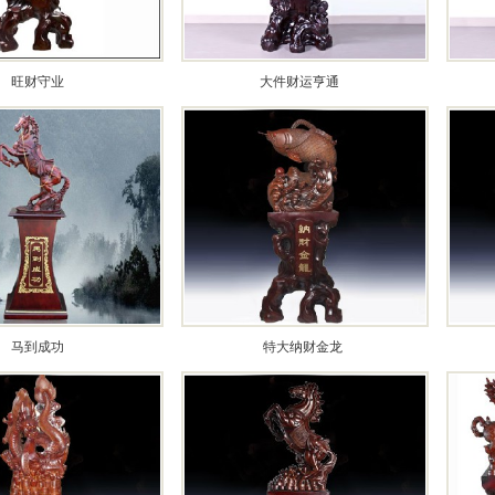
旺财守业
大件财运亨通
马到成功
特大纳财金龙