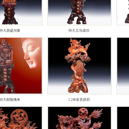
特大鼎盛兴隆
特大立马成功
特大财随佛来
1.2米富贵辟邪