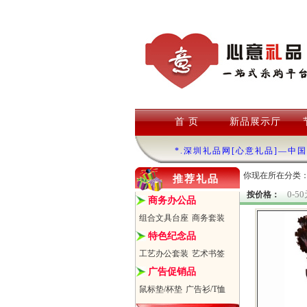
首 页
新品展示厅
*.深圳礼品网[心意礼品]—中
你现在所在分类：
推荐礼品
0-5
按价格：
商务办公品
组合文具台座
商务套装
特色纪念品
工艺办公套装
艺术书签
广告促销品
鼠标垫/杯垫
广告衫/T恤