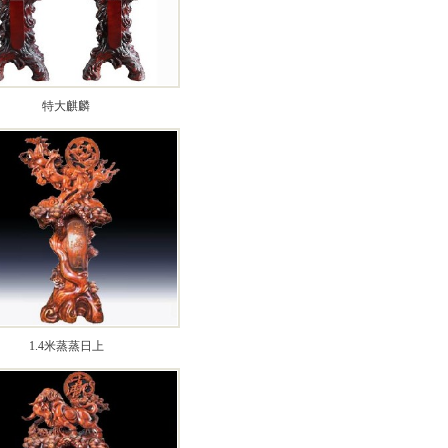
特大麒麟
1.4米蒸蒸日上