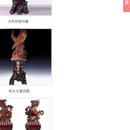
大件百财兴隆
特大大展宏图