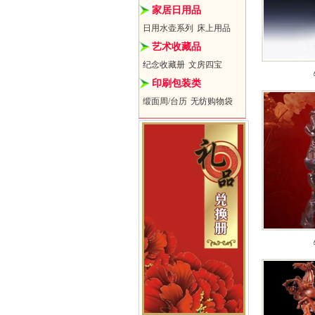
家居日用品
日用水壶系列
床上用品
艺术收藏品
纪念收藏册
文房四宝
印刷包装类
缎面周/台历
无纺购物袋