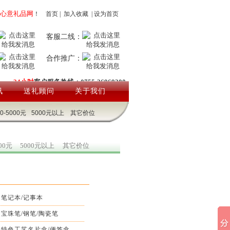
心意礼品网
！
首页
|
加入收藏
|
设为首页
客服二线：
合作推广：
24小时
客户服务热线：0755-26969200
讯
送礼顾问
关于我们
00-5000元
5000元以上
其它价位
000元
5000元以上
其它价位
笔记本/记事本
宝珠笔/钢笔/陶瓷笔
特色工艺名片盒/便签盒