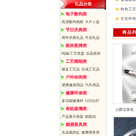
礼品分类
特色工
电子数码类
文化特
高清数码相框
卡片Ｕ盘
节日庆典类
商品
周年庆典礼品
开业礼品
奖杯奖牌类
纯锡/工艺奖盘
水晶奖杯
工艺精细类
镀金工艺品
合成工艺品
户外休闲类
便携健身用品
汽车用品
健康环保类
多功能健康秤
LED台灯
有机玻璃类
公爵宝珠笔
产品展示座架
钥匙扣
烟酒茶具类
水晶烟灰缸
健康商务类