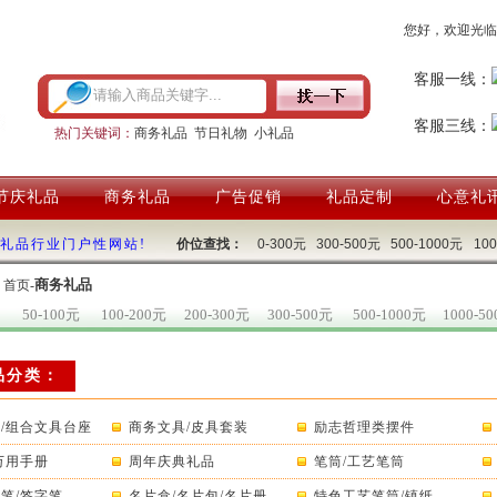
您好，欢迎光临
客服一线：
客服三线：
热门关键词：
商务礼品
节日礼物
小礼品
节庆礼品
商务礼品
广告促销
礼品定制
心意礼
国礼品行业门户性网站!
价位查找：
0-300元
300-500元
500-1000元
10
商务礼品
：
首页
-
50-100元
100-200元
200-300元
300-500元
500-1000元
1000-5
品分类：
/组合文具台座
商务文具/皮具套装
励志哲理类摆件
万用手册
周年庆典礼品
笔筒/工艺笔筒
笔/签字笔
名片盒/名片包/名片册
特色工艺笔筒/镇纸