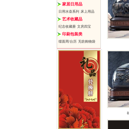
家居日用品
日用水壶系列
床上用品
艺术收藏品
纪念收藏册
文房四宝
印刷包装类
缎面周/台历
无纺购物袋