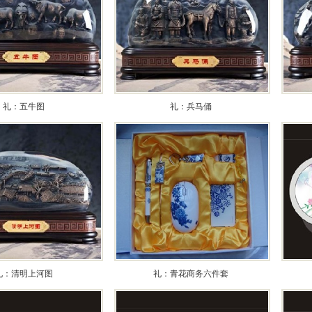
礼：五牛图
礼：兵马俑
礼：清明上河图
礼：青花商务六件套