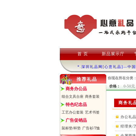
首 页
新品展示厅
*.深圳礼品网[心意礼品]—中
你现在所在分类
推荐礼品
0-50元
价格：
商务办公品
组合文具台座
商务套装
商务礼
特色纪念品
工艺办公套装
艺术书签
办公礼品
广告促销品
经理夹/
鼠标垫/杯垫
广告衫/T恤
金属圆珠