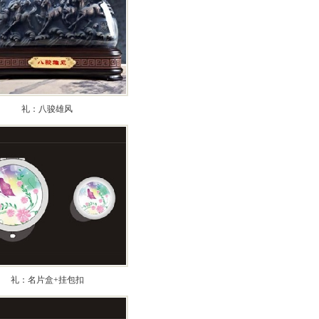
礼：八骏雄风
礼：名片盒+挂包扣