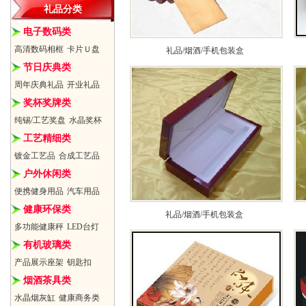
礼品分类
电子数码类
高清数码相框
卡片Ｕ盘
礼品/烟酒/手机包装盒
节日庆典类
周年庆典礼品
开业礼品
奖杯奖牌类
纯锡/工艺奖盘
水晶奖杯
工艺精细类
镀金工艺品
合成工艺品
户外休闲类
便携健身用品
汽车用品
健康环保类
礼品/烟酒/手机包装盒
多功能健康秤
LED台灯
有机玻璃类
产品展示座架
钥匙扣
烟酒茶具类
水晶烟灰缸
健康商务类