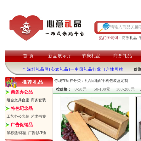
热门关键词：
商务礼品
首 页
新品展示厅
节庆礼品
商务礼品
*.深圳礼品网[心意礼品]—中国礼品行业门户性网站!
价
你现在所在分类：礼品/烟酒/手机包装盒定制
推荐礼品
0-50元
50-100元
100-200元
按价格：
商务办公品
组合文具台座
商务套装
特色纪念品
工艺办公套装
艺术书签
广告促销品
鼠标垫/杯垫
广告衫/T恤