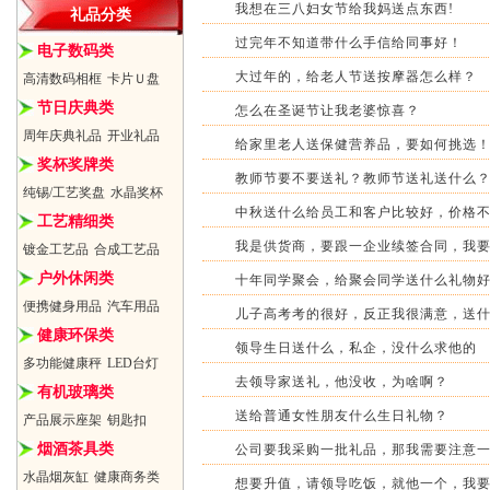
我想在三八妇女节给我妈送点东西!
礼品分类
过完年不知道带什么手信给同事好！
电子数码类
大过年的，给老人节送按摩器怎么样？
高清数码相框
卡片Ｕ盘
节日庆典类
怎么在圣诞节让我老婆惊喜？
周年庆典礼品
开业礼品
给家里老人送保健营养品，要如何挑选
奖杯奖牌类
教师节要不要送礼？教师节送礼送什么
纯锡/工艺奖盘
水晶奖杯
中秋送什么给员工和客户比较好，价格
工艺精细类
我是供货商，要跟一企业续签合同，我
镀金工艺品
合成工艺品
户外休闲类
十年同学聚会，给聚会同学送什么礼物
便携健身用品
汽车用品
儿子高考考的很好，反正我很满意，送
健康环保类
领导生日送什么，私企，没什么求他的
多功能健康秤
LED台灯
去领导家送礼，他没收，为啥啊？
有机玻璃类
送给普通女性朋友什么生日礼物？
产品展示座架
钥匙扣
烟酒茶具类
公司要我采购一批礼品，那我需要注意
水晶烟灰缸
健康商务类
想要升值，请领导吃饭，就他一个，我