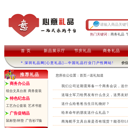
热门关键词：
商务礼品
首 页
新品展示厅
节庆礼品
商务礼品
*.深圳礼品网[心意礼品]—中国礼品行业门户性网站!
价
推荐礼品
您所在公位置：
首页
->
送礼知道
商务办公品
我们公司近期需筹备一个商务会议，送
组合文具台座
商务套装
送瑞士军刀给男友有什么含义，送男友
特色纪念品
送什么给爸爸当生日礼物好？
工艺办公套装
艺术书签
给本命年的朋友送什么礼品？
广告促销品
鼠标垫/杯垫
广告衫/T恤
商海舵手文具台座是否有现货？能否印L