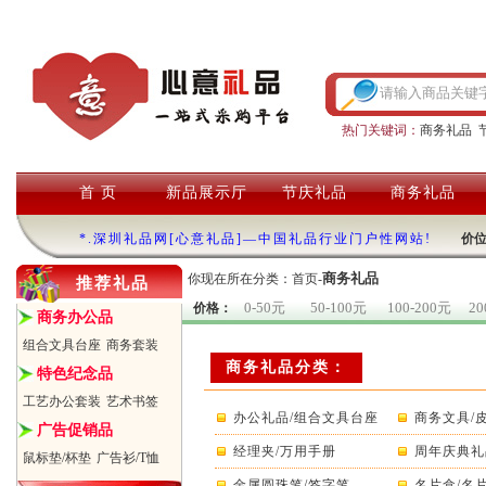
热门关键词：
商务礼品
首 页
新品展示厅
节庆礼品
商务礼品
*.深圳礼品网[心意礼品]—中国礼品行业门户性网站!
价
商务礼品
你现在所在分类：
首页
-
推荐礼品
0-50元
50-100元
100-200元
20
价格：
商务办公品
组合文具台座
商务套装
商务礼品分类：
特色纪念品
工艺办公套装
艺术书签
办公礼品/组合文具台座
商务文具/
广告促销品
经理夹/万用手册
周年庆典礼
鼠标垫/杯垫
广告衫/T恤
金属圆珠笔/签字笔
名片盒/名