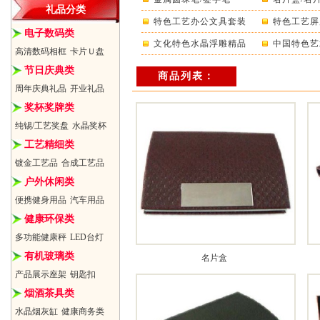
礼品分类
特色工艺办公文具套装
特色工艺屏
电子数码类
文化特色水晶浮雕精品
中国特色艺
高清数码相框
卡片Ｕ盘
节日庆典类
商品列表：
周年庆典礼品
开业礼品
奖杯奖牌类
纯锡/工艺奖盘
水晶奖杯
工艺精细类
镀金工艺品
合成工艺品
户外休闲类
便携健身用品
汽车用品
健康环保类
多功能健康秤
LED台灯
有机玻璃类
名片盒
产品展示座架
钥匙扣
烟酒茶具类
水晶烟灰缸
健康商务类