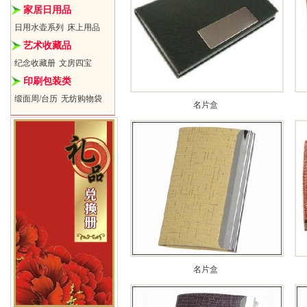
家居日用品
日用水壶系列
床上用品
艺术收藏品
纪念收藏册
文房四宝
印刷包装类
缎面周/台历
无纺购物袋
名片盒
名片盒