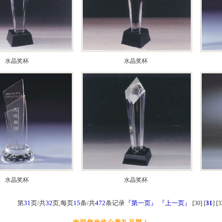
水晶奖杯
水晶奖杯
水晶奖杯
水晶奖杯
第
31
页/共
32
页,每页
15
条/共
472
条记录
『第一页』
『上一页』
[
] [
31
] [
30
3