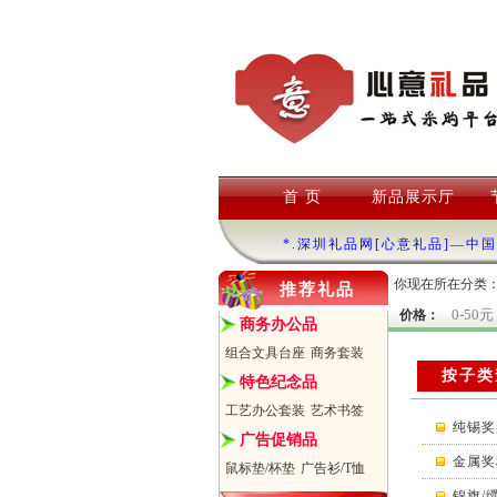
首 页
新品展示厅
*.深圳礼品网[心意礼品]—中
你现在所在分类
推荐礼品
0-50元
价格：
商务办公品
组合文具台座
商务套装
按子类
特色纪念品
工艺办公套装
艺术书签
纯锡奖
广告促销品
金属奖
鼠标垫/杯垫
广告衫/T恤
锦旗/绶