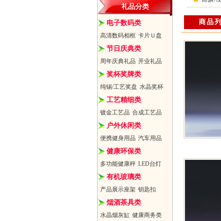
礼品分类
商品
电子数码类
高清数码相框
卡片Ｕ盘
节日庆典类
周年庆典礼品
开业礼品
奖杯奖牌类
纯锡/工艺奖盘
水晶奖杯
工艺精细类
镀金工艺品
合成工艺品
户外休闲类
便携健身用品
汽车用品
健康环保类
多功能健康秤
LED台灯
有机玻璃类
产品展示座架
钥匙扣
烟酒茶具类
水晶烟灰缸
健康商务类