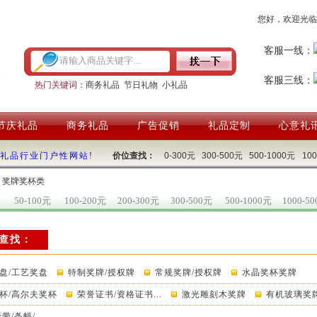
您好，欢迎光临
客服一线：
客服三线：
热门关键词：
商务礼品
节日礼物
小礼品
节庆礼品
商务礼品
广告促销
礼品定制
心意礼
国礼品行业门户性网站!
价位查找：
0-300元
300-500元
500-1000元
10
：奖牌奖杯类
50-100元
100-200元
200-300元
300-500元
500-1000元
1000-5
查找：
盘/工艺奖盘
特制奖牌/授权牌
常规奖牌/授权牌
水晶奖杯奖牌
杯/高尔夫奖杯
荣誉证书/资格证书...
激光雕刻木奖牌
有机玻璃奖牌/
带/条幅/...