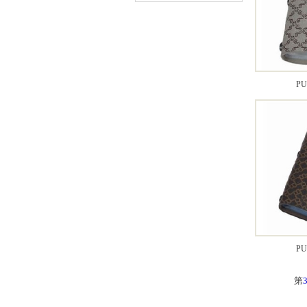
P
P
第