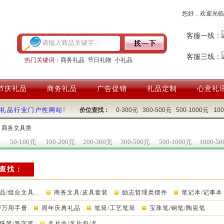
您好，欢迎光临
客服一线：
客服三线：
热门关键词：
商务礼品
节日礼物
小礼品
节庆礼品
商务礼品
广告促销
礼品定制
心意礼
国礼品行业门户性网站!
价位查找：
0-300元
300-500元
500-1000元
10
：商务文具类
50-100元
100-200元
200-300元
300-500元
500-1000元
1000-5
查找：
/组合文具...
商务文具/皮具套装
励志哲理类摆件
笔记本/记事本
/万用手册
周年庆典礼品
笔筒/工艺笔筒
宝珠笔/钢笔/陶瓷笔
珠笔/签字笔
名片盒/名片包/名...