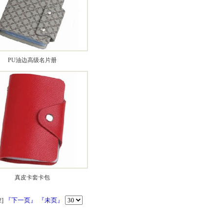
PU油边高级名片册
真皮卡套卡包
]
『下一页』
『未页』
2