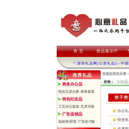
首 页
新品展示厅
*.深圳礼品网[心意礼品]—中
你现在所在分类
推荐礼品
0-50元
价格：
商务办公品
组合文具台座
商务套装
按子类
特色纪念品
工艺办公套装
艺术书签
办公礼品
广告促销品
经理夹
鼠标垫/杯垫
广告衫/T恤
金属圆