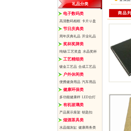
礼品分类
商品
电子数码类
高清数码相框
卡片Ｕ盘
节日庆典类
周年庆典礼品
开业礼品
奖杯奖牌类
纯锡/工艺奖盘
水晶奖杯
工艺精细类
镀金工艺品
合成工艺品
户外休闲类
便携健身用品
汽车用品
健康环保类
多功能健康秤
LED台灯
有机玻璃类
产品展示座架
钥匙扣
烟酒茶具类
水晶烟灰缸
健康商务类