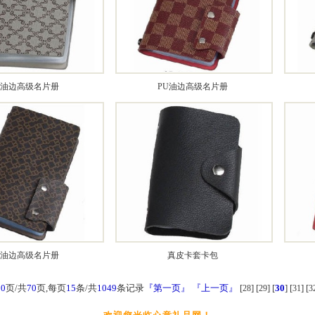
U油边高级名片册
PU油边高级名片册
U油边高级名片册
真皮卡套卡包
30
页/共
70
页,每页
15
条/共
1049
条记录
『第一页』
『上一页』
[
] [
] [
30
] [
] [
28
29
31
3