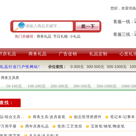
您好，欢迎光临
客服一线：
客服三线：
热门关键词：
商务礼品
节日礼物
小礼品
节庆礼品
商务礼品
广告促销
礼品定制
心意礼
国礼品行业门户性网站!
价位查找：
0-300元
300-500元
500-1000元
10
：商务文具类
50-100元
100-200元
200-300元
300-500元
500-1000元
1000-5
查找：
/组合文具...
商务文具/皮具套装
励志哲理类摆件
笔记本/记事本
/万用手册
周年庆典礼品
笔筒/工艺笔筒
宝珠笔/钢笔/陶瓷笔
珠笔/签字笔
名片盒/名片包/名...