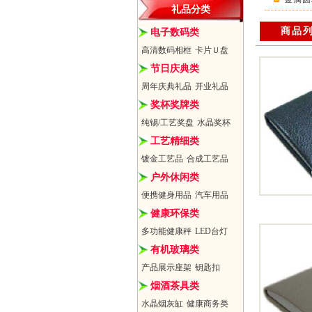
礼品分类
商品
电子数码类
高清数码相框
卡片Ｕ盘
节日庆典类
周年庆典礼品
开业礼品
奖杯奖牌类
纯锡/工艺奖盘
水晶奖杯
工艺精细类
镀金工艺品
合成工艺品
户外休闲类
便携健身用品
汽车用品
健康环保类
多功能健康秤
LED台灯
有机玻璃类
产品展示座架
钥匙扣
烟酒茶具类
水晶烟灰缸
健康商务类