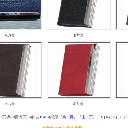
名片盒
名片盒
名片盒
名片盒
35
页/共
70
页,每页
15
条/共
1049
条记录
『第一页』
『上一页』
[
] [
] [
35
] [
] [
33
34
36
3