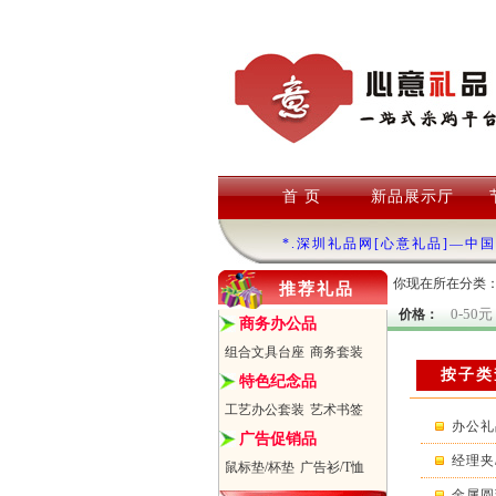
首 页
新品展示厅
*.深圳礼品网[心意礼品]—中
你现在所在分类
推荐礼品
0-50元
价格：
商务办公品
组合文具台座
商务套装
按子类
特色纪念品
工艺办公套装
艺术书签
办公礼品
广告促销品
经理夹
鼠标垫/杯垫
广告衫/T恤
金属圆