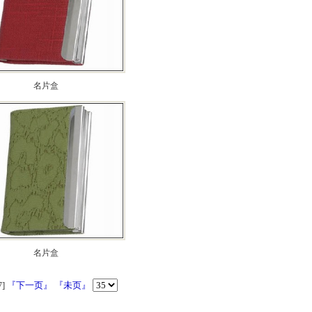
名片盒
名片盒
]
『下一页』
『未页』
7