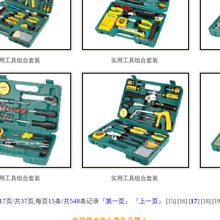
用工具组合套装
实用工具组合套装
用工具组合套装
实用工具组合套装
17
页/共
37
页,每页
15
条/共
548
条记录
『第一页』
『上一页』
[
] [
] [
17
] [
] [
15
16
18
19