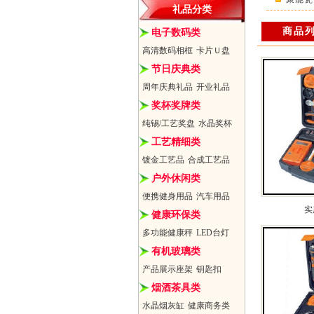
礼品分类
商品
电子数码类
高清数码相框
卡片Ｕ盘
节日庆典类
周年庆典礼品
开业礼品
奖杯奖牌类
纯锡/工艺奖盘
水晶奖杯
工艺精细类
镀金工艺品
合成工艺品
户外休闲类
便携健身用品
汽车用品
实
健康环保类
多功能健康秤
LED台灯
有机玻璃类
产品展示座架
钥匙扣
烟酒茶具类
水晶烟灰缸
健康商务类