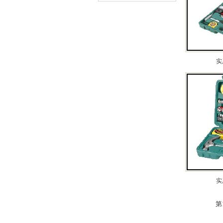
实
实
第