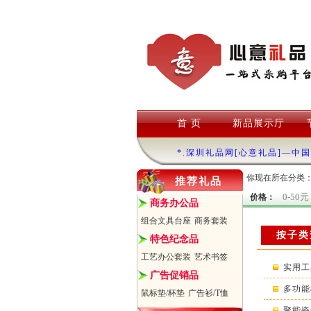
首 页
新品展示厅
*.深圳礼品网[心意礼品]—中
你现在所在分类
推荐礼品
0-50元
价格：
商务办公品
组合文具台座
商务套装
按子类
特色纪念品
工艺办公套装
艺术书签
实用工
广告促销品
多功能
鼠标垫/杯垫
广告衫/T恤
聚能瓷