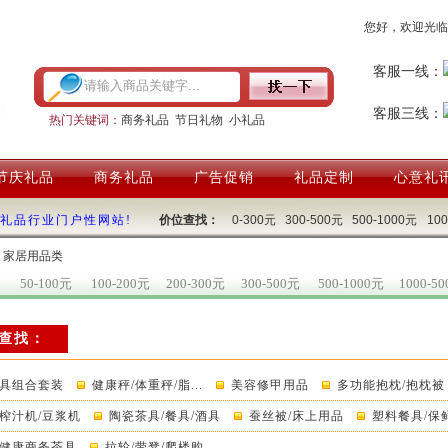
您好，欢迎光临
客服一线：
客服三线：
热门关键词：
商务礼品
节日礼物
小礼品
节庆礼品
商务礼品
广告促销
礼品定制
心意礼
国礼品行业门户性网站!
价位查找：
0-300元
300-500元
500-1000元
10
：家居用品类
50-100元
100-200元
200-300元
300-500元
500-1000元
1000-5
查找：
具组合套装
健康秤/体重秤/脂...
美容修甲用品
多功能抱枕/抱枕被
榨汁机/豆浆机
陶瓷茶具/餐具/酒具
蚕丝被/床上用品
塑料餐具/保
健康商务茶具
拉轮/带凳/爬楼购...