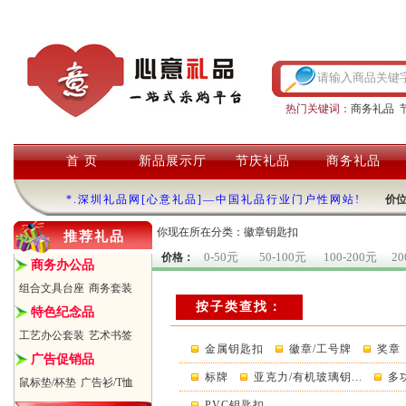
热门关键词：
商务礼品
首 页
新品展示厅
节庆礼品
商务礼品
*.深圳礼品网[心意礼品]—中国礼品行业门户性网站!
价
你现在所在分类：徽章钥匙扣
推荐礼品
0-50元
50-100元
100-200元
20
价格：
商务办公品
组合文具台座
商务套装
按子类查找：
特色纪念品
工艺办公套装
艺术书签
金属钥匙扣
徽章/工号牌
奖章
广告促销品
标牌
亚克力/有机玻璃钥...
多
鼠标垫/杯垫
广告衫/T恤
PVC钥匙扣