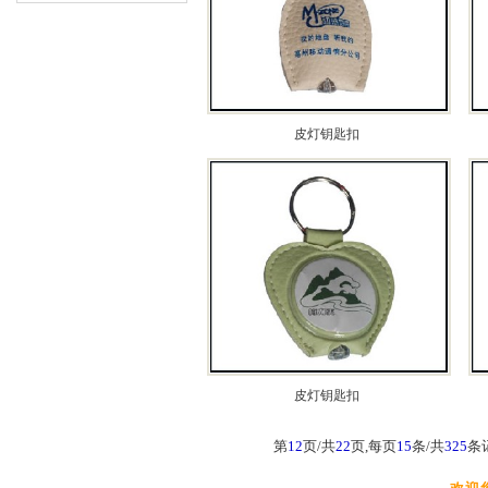
皮灯钥匙扣
皮灯钥匙扣
第
12
页/共
22
页,每页
15
条/共
325
条