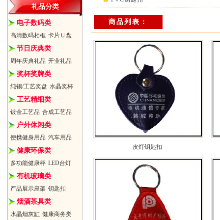
礼品分类
商品列表：
电子数码类
高清数码相框
卡片Ｕ盘
节日庆典类
周年庆典礼品
开业礼品
奖杯奖牌类
纯锡/工艺奖盘
水晶奖杯
工艺精细类
镀金工艺品
合成工艺品
户外休闲类
便携健身用品
汽车用品
皮灯钥匙扣
健康环保类
多功能健康秤
LED台灯
有机玻璃类
产品展示座架
钥匙扣
烟酒茶具类
水晶烟灰缸
健康商务类