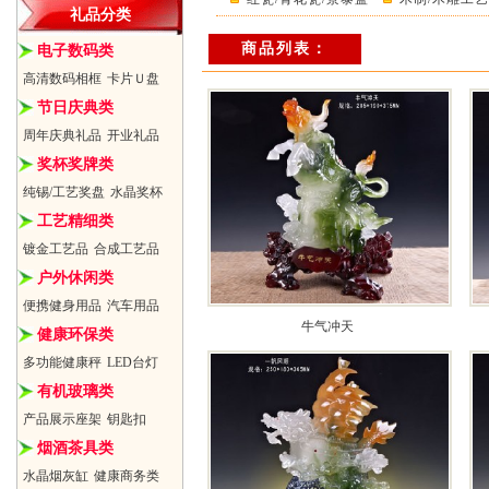
礼品分类
商品列表：
电子数码类
高清数码相框
卡片Ｕ盘
节日庆典类
周年庆典礼品
开业礼品
奖杯奖牌类
纯锡/工艺奖盘
水晶奖杯
工艺精细类
镀金工艺品
合成工艺品
户外休闲类
便携健身用品
汽车用品
牛气冲天
健康环保类
多功能健康秤
LED台灯
有机玻璃类
产品展示座架
钥匙扣
烟酒茶具类
水晶烟灰缸
健康商务类