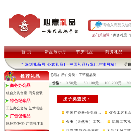
热门关键词：
商务礼品
首 页
新品展示厅
节庆礼品
商务礼品
*.深圳礼品网[心意礼品]—中国礼品行业门户性网站!
价
你现在所在分类：工艺精品类
推荐礼品
0-50元
50-100元
100-200元
20
价格：
商务办公品
组合文具台座
商务套装
按子类查找：
特色纪念品
工艺办公套装
艺术书签
中国红瓷器/骨瓷茶...
镀金工艺礼
广告促销品
金玉（天然玉）工艺...
琉璃工艺礼
鼠标垫/杯垫
广告衫/T恤
红瓷/青花瓷/景泰蓝
木制/木雕工