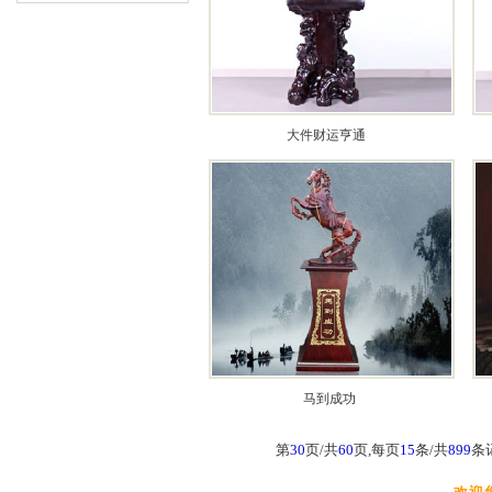
大件财运亨通
马到成功
第
30
页/共
60
页,每页
15
条/共
899
条