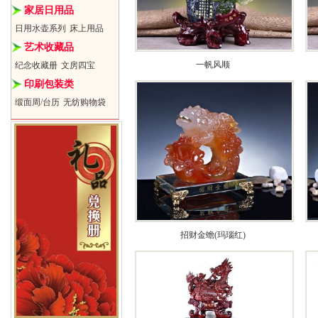
家居日用品
日用水壶系列
床上用品
艺术收藏品
一帆风顺
纪念收藏册
文房四宝
印刷包装类
缎面周/台历
无纺购物袋
招财金蟾(玛瑙红)