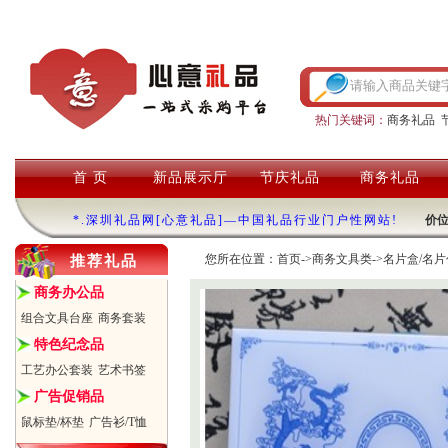
热门关键词：
商务礼品
首 页
新品展示厅
节庆礼品
商务礼品
*.深圳礼品网[心意礼品]—中国礼品行业门户性网站!
价
您所在位置：
首页
->
商务文具类
->
名片盒/名片
推荐礼品
商务办公品
组合文具台座
商务套装
特色纪念品
工艺办公套装
艺术书签
广告促销品
鼠标垫/杯垫
广告衫/T恤