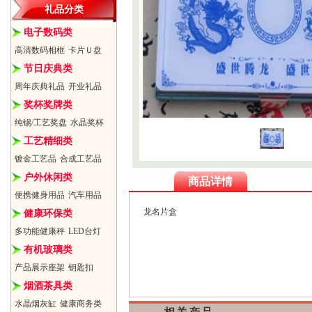
礼品分类
电子数码类
高清数码相框
卡片Ｕ盘
节日庆典类
周年庆典礼品
开业礼品
奖杯奖牌类
纯锡/工艺奖盘
水晶奖杯
工艺精细类
镀金工艺品
合成工艺品
户外休闲类
商品详情
便携健身用品
汽车用品
龙名片盒
健康环保类
多功能健康秤
LED台灯
有机玻璃类
产品展示座架
钥匙扣
烟酒茶具类
水晶烟灰缸
健康商务类