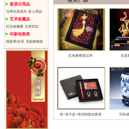
相关产品
家居日用品
日用水壶系列
床上用品
艺术收藏品
纪念收藏册
文房四宝
印刷包装类
缎面周/台历
无纺购物袋
红色春晓笔记本
吉龙
笔+名片盒+情侣钥匙扣套装
马到