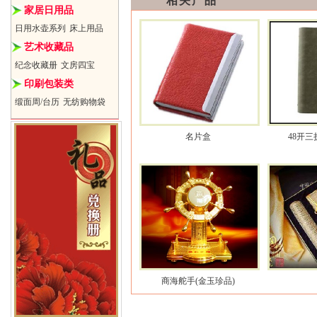
相关产品
家居日用品
日用水壶系列
床上用品
艺术收藏品
纪念收藏册
文房四宝
印刷包装类
缎面周/台历
无纺购物袋
名片盒
48开
商海舵手(金玉珍品)