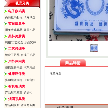
礼品分类
电子数码类
高清数码相框
卡片Ｕ盘
节日庆典类
周年庆典礼品
开业礼品
奖杯奖牌类
纯锡/工艺奖盘
水晶奖杯
工艺精细类
镀金工艺品
合成工艺品
户外休闲类
商品详情
便携健身用品
汽车用品
龙名片盒
健康环保类
多功能健康秤
LED台灯
有机玻璃类
产品展示座架
钥匙扣
烟酒茶具类
水晶烟灰缸
健康商务类