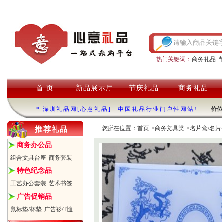
热门关键词：
商务礼品
首 页
新品展示厅
节庆礼品
商务礼品
*.深圳礼品网[心意礼品]—中国礼品行业门户性网站!
价
您所在位置：
首页
->
商务文具类
->
名片盒/名片
推荐礼品
商务办公品
组合文具台座
商务套装
特色纪念品
工艺办公套装
艺术书签
广告促销品
鼠标垫/杯垫
广告衫/T恤