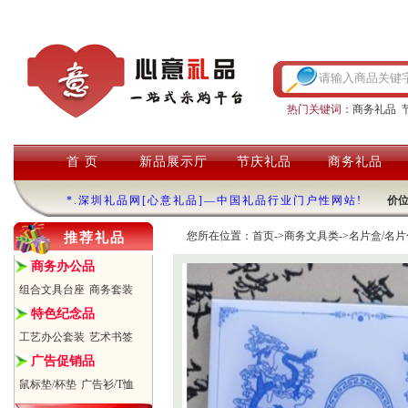
热门关键词：
商务礼品
首 页
新品展示厅
节庆礼品
商务礼品
*.深圳礼品网[心意礼品]—中国礼品行业门户性网站!
价
您所在位置：
首页
->
商务文具类
->
名片盒/名片
推荐礼品
商务办公品
组合文具台座
商务套装
特色纪念品
工艺办公套装
艺术书签
广告促销品
鼠标垫/杯垫
广告衫/T恤