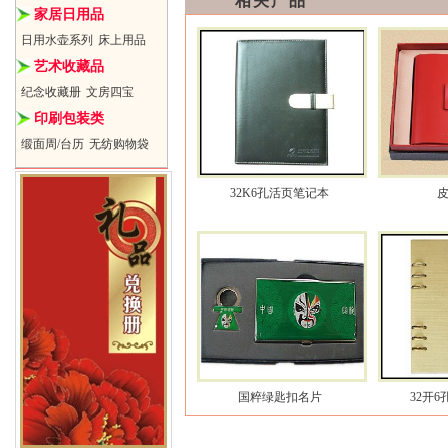
相关产品
家居日用品
日用水壶系列
床上用品
艺术收藏品
纪念收藏册
文房四宝
印刷包装类
缎面周/台历
无纺购物袋
32K6孔活页笔记本
国粹绿匙扣名片
32开