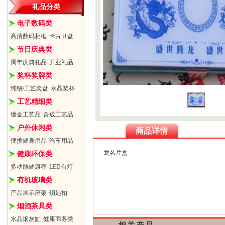
礼品分类
电子数码类
高清数码相框
卡片Ｕ盘
节日庆典类
周年庆典礼品
开业礼品
奖杯奖牌类
纯锡/工艺奖盘
水晶奖杯
工艺精细类
镀金工艺品
合成工艺品
户外休闲类
商品详情
便携健身用品
汽车用品
龙名片盒
健康环保类
多功能健康秤
LED台灯
有机玻璃类
产品展示座架
钥匙扣
烟酒茶具类
水晶烟灰缸
健康商务类