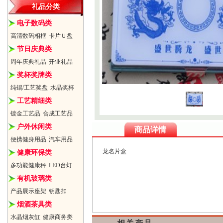
礼品分类
电子数码类
高清数码相框
卡片Ｕ盘
节日庆典类
周年庆典礼品
开业礼品
奖杯奖牌类
纯锡/工艺奖盘
水晶奖杯
工艺精细类
镀金工艺品
合成工艺品
户外休闲类
商品详情
便携健身用品
汽车用品
龙名片盒
健康环保类
多功能健康秤
LED台灯
有机玻璃类
产品展示座架
钥匙扣
烟酒茶具类
水晶烟灰缸
健康商务类