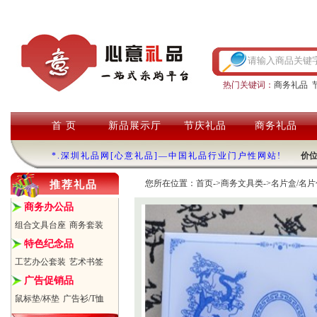
热门关键词：
商务礼品
首 页
新品展示厅
节庆礼品
商务礼品
*.深圳礼品网[心意礼品]—中国礼品行业门户性网站!
价
您所在位置：
首页
->
商务文具类
->
名片盒/名片
推荐礼品
商务办公品
组合文具台座
商务套装
特色纪念品
工艺办公套装
艺术书签
广告促销品
鼠标垫/杯垫
广告衫/T恤