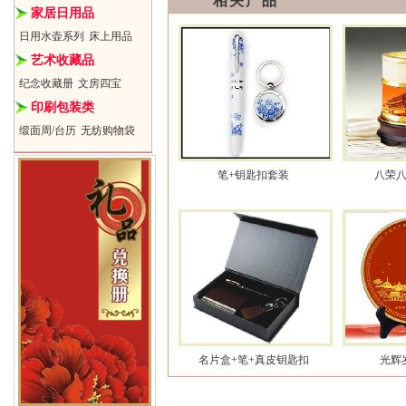
相关产品
家居日用品
日用水壶系列
床上用品
艺术收藏品
纪念收藏册
文房四宝
印刷包装类
缎面周/台历
无纺购物袋
笔+钥匙扣套装
八荣
名片盒+笔+真皮钥匙扣
光辉