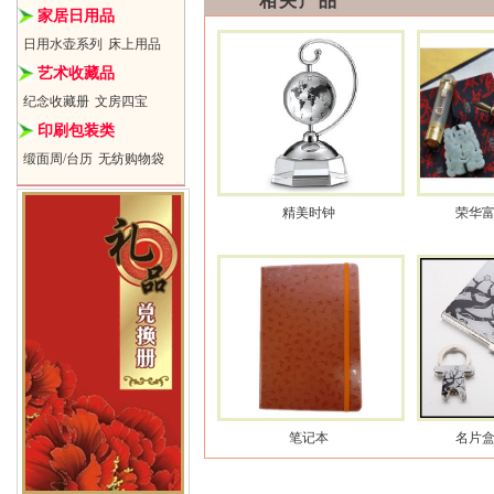
相关产品
家居日用品
日用水壶系列
床上用品
艺术收藏品
纪念收藏册
文房四宝
印刷包装类
缎面周/台历
无纺购物袋
精美时钟
荣华
笔记本
名片