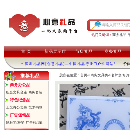
热门关键词：
商务礼品
首 页
新品展示厅
节庆礼品
商务礼品
*.深圳礼品网[心意礼品]—中国礼品行业门户性网站!
价
您所在位置：
首页
->
商务文具类
->
名片盒/名片
推荐礼品
商务办公品
组合文具台座
商务套装
特色纪念品
工艺办公套装
艺术书签
广告促销品
鼠标垫/杯垫
广告衫/T恤