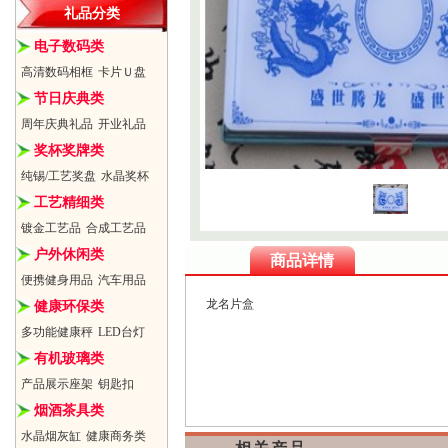
礼品分类
电子数码类
高清数码相框
卡片Ｕ盘
节日庆典类
周年庆典礼品
开业礼品
奖杯奖牌类
纯锡/工艺奖盘
水晶奖杯
工艺精细类
镀金工艺品
合成工艺品
户外休闲类
商品详情
便携健身用品
汽车用品
龙名片盒
健康环保类
多功能健康秤
LED台灯
有机玻璃类
产品展示座架
钥匙扣
烟酒茶具类
水晶烟灰缸
健康商务类