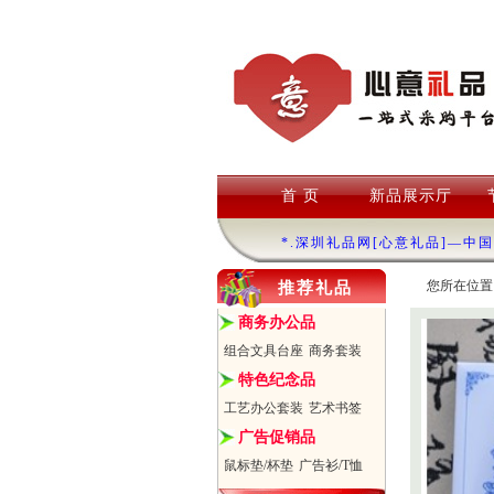
首 页
新品展示厅
*.深圳礼品网[心意礼品]—中
您所在位置
推荐礼品
商务办公品
组合文具台座
商务套装
特色纪念品
工艺办公套装
艺术书签
广告促销品
鼠标垫/杯垫
广告衫/T恤