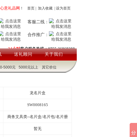
心意礼品网
！
首页
|
加入收藏
|
设为首页
客服二线：
合作推广：
24小时
客户服务热线：0755-26969200
讯
送礼顾问
关于我们
00-5000元
5000元以上
其它价位
龙名片盒
SW0008165
商务文具类--名片盒/名片包/名片册
暂无