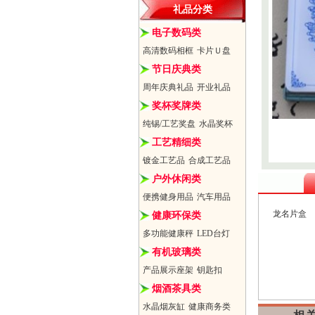
礼品分类
电子数码类
高清数码相框
卡片Ｕ盘
节日庆典类
周年庆典礼品
开业礼品
奖杯奖牌类
纯锡/工艺奖盘
水晶奖杯
工艺精细类
镀金工艺品
合成工艺品
户外休闲类
便携健身用品
汽车用品
龙名片盒
健康环保类
多功能健康秤
LED台灯
有机玻璃类
产品展示座架
钥匙扣
烟酒茶具类
水晶烟灰缸
健康商务类