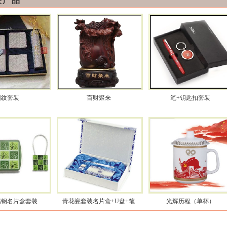
关产品
回纹套装
百财聚来
笔+钥匙扣套装
锈钢名片盒套装
青花瓷套装名片盒+U盘+笔
光辉历程（单杯）