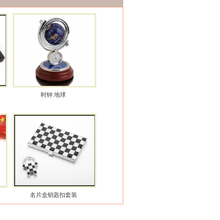
时钟.地球
名片盒钥匙扣套装