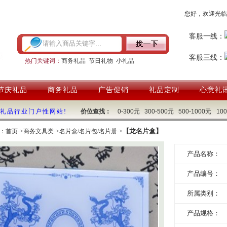
您好，欢迎光临
客服一线：
客服三线：
热门关键词：
商务礼品
节日礼物
小礼品
节庆礼品
商务礼品
广告促销
礼品定制
心意礼
国礼品行业门户性网站!
价位查找：
0-300元
300-500元
500-1000元
10
【龙名片盒】
：
首页
->
商务文具类
->
名片盒/名片包/名片册
->
产品名称：
产品编号：
所属类别：
产品规格：