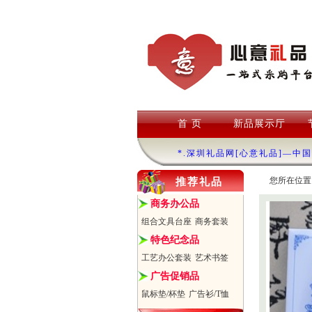
首 页
新品展示厅
*.深圳礼品网[心意礼品]—中
您所在位置
推荐礼品
商务办公品
组合文具台座
商务套装
特色纪念品
工艺办公套装
艺术书签
广告促销品
鼠标垫/杯垫
广告衫/T恤