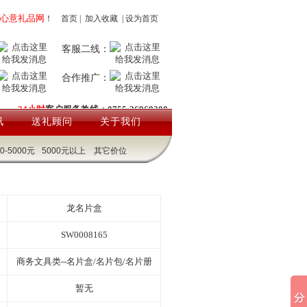
心意礼品网
！
首页
|
加入收藏
|
设为首页
客服二线：
合作推广：
24小时
客户服务热线：0755-26969200
讯
送礼顾问
关于我们
00-5000元
5000元以上
其它价位
龙名片盒
SW0008165
商务文具类--名片盒/名片包/名片册
暂无