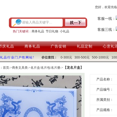
您好，欢迎光临
客服一线：
客服三线：
热门关键词：
商务礼品
节日礼物
小礼品
节庆礼品
商务礼品
广告促销
礼品定制
心意礼
国礼品行业门户性网站!
价位查找：
0-300元
300-500元
500-1000元
10
【龙名片盒】
：
首页
->
商务文具类
->
名片盒/名片包/名片册
->
产品名称：
产品编号：
所属类别：
产品规格：