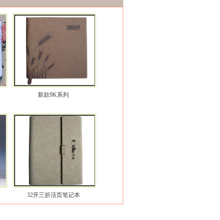
新款9K系列
32开三折活页笔记本