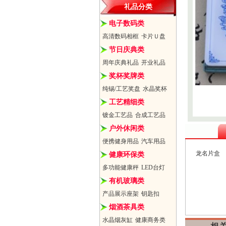
礼品分类
电子数码类
高清数码相框
卡片Ｕ盘
节日庆典类
周年庆典礼品
开业礼品
奖杯奖牌类
纯锡/工艺奖盘
水晶奖杯
工艺精细类
镀金工艺品
合成工艺品
户外休闲类
便携健身用品
汽车用品
龙名片盒
健康环保类
多功能健康秤
LED台灯
有机玻璃类
产品展示座架
钥匙扣
烟酒茶具类
水晶烟灰缸
健康商务类