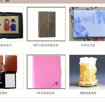
关产品
年好合名片
48开三折活页笔记本
牡丹名片盒
经理夹
9开活页笔记本
招财龙鱼笔筒