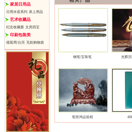
相关产品
家居日用品
日用水壶系列
床上用品
艺术收藏品
纪念收藏册
文房四宝
印刷包装类
缎面周/台历
无纺购物袋
钢笔/宝珠笔
光辉历
笔筒鸿运前程
4