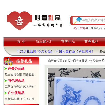
热门关键词：
商务礼品
首 页
新品展示厅
节庆礼品
商务礼品
*.深圳礼品网[心意礼品]—中国礼品行业门户性网站!
价
您所在位置：
首页
->
商务文具类
->
名片盒/名片
推荐礼品
商务办公品
组合文具台座
商务套装
特色纪念品
工艺办公套装
艺术书签
广告促销品
鼠标垫/杯垫
广告衫/T恤