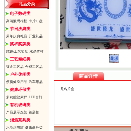
礼品分类
电子数码类
高清数码相框
卡片Ｕ盘
节日庆典类
周年庆典礼品
开业礼品
奖杯奖牌类
纯锡/工艺奖盘
水晶奖杯
工艺精细类
镀金工艺品
合成工艺品
户外休闲类
商品详情
便携健身用品
汽车用品
龙名片盒
健康环保类
多功能健康秤
LED台灯
有机玻璃类
产品展示座架
钥匙扣
烟酒茶具类
水晶烟灰缸
健康商务类