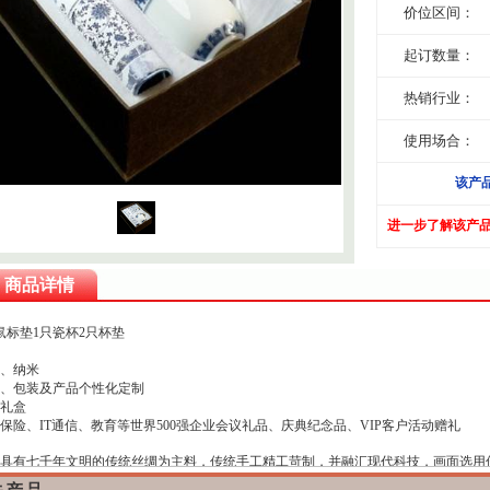
价位区间：
起订数量：
热销行业：
使用场合：
该产
进一步了解该产
商品详情
鼠标垫1只瓷杯2只杯垫
、纳米
、包装及产品个性化定制
礼盒
保险、IT通信、教育等世界500强企业会议礼品、庆典纪念品、VIP客户活动赠礼
具有七千年文明的传统丝绸为主料，传统手工精工苛制，并融汇现代科技，画面选用
、观赏性和收藏价值兼备，彰显极致奢华的贵胄气质，乃政务馈赠、商务送礼之上选