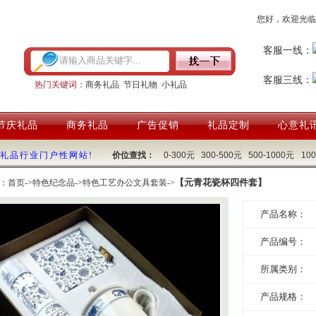
您好，欢迎光临
客服一线：
客服三线：
热门关键词：
商务礼品
节日礼物
小礼品
节庆礼品
商务礼品
广告促销
礼品定制
心意礼
国礼品行业门户性网站!
价位查找：
0-300元
300-500元
500-1000元
10
【元青花瓷杯四件套】
：
首页
->
特色纪念品
->
特色工艺办公文具套装
->
产品名称：
产品编号：
所属类别：
产品规格：