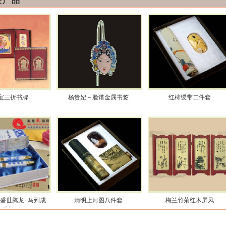
关产品
宝三折书牌
杨贵妃－脸谱金属书签
红柿绶带二件套
金盛世腾龙+马到成
清明上河图八件套
梅兰竹菊红木屏风
功)