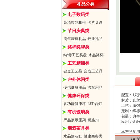
礼品分类
电子数码类
高清数码相框
卡片Ｕ盘
节日庆典类
周年庆典礼品
开业礼品
奖杯奖牌类
纯锡/工艺奖盘
水晶奖杯
工艺精细类
镀金工艺品
合成工艺品
户外休闲类
便携健身用品
汽车用品
配置：1只
健康环保类
材质：真丝
多功能健康秤
LED台灯
工艺：织锦
定制：织标
有机玻璃类
包装：典字
产品展示座架
钥匙扣
应用：金融
烟酒茶具类
本产品采用
水晶烟灰缸
健康商务类
性、艺术性