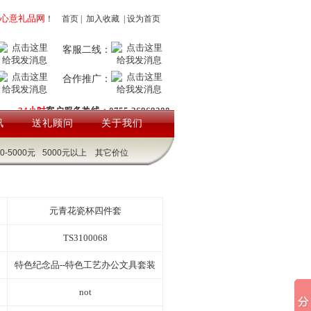
心意礼品网
！
首页
|
加入收藏
|
设为首页
客服二线：
合作推广：
24小时
客户服务热线：0755-26969200
讯
送礼顾问
关于我们
00-5000元
5000元以上
其它价位
元青花瓷杯四件套
TS3100068
特色纪念品--特色工艺办公文具套装
not