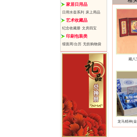
相
家居日用品
日用水壶系列
床上用品
艺术收藏品
纪念收藏册
文房四宝
印刷包装类
缎面周/台历
无纺购物袋
藏八
龙马精神(