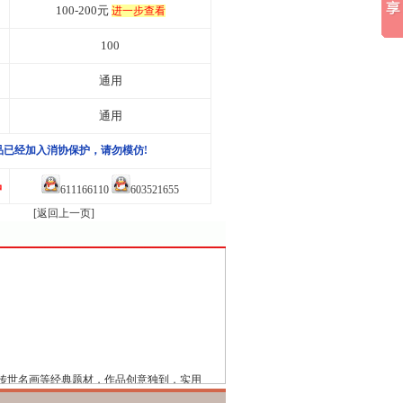
100-200元
进一步查看
100
通用
通用
品已经加入消协保护，请勿模仿!
品
611166110
603521655
[返回上一页]
传世名画等经典题材，作品创意独到，实用
！