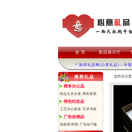
首 页
新品展示厅
*.深圳礼品网[心意礼品]—中
您所在位置
推荐礼品
商务办公品
组合文具台座
商务套装
特色纪念品
工艺办公套装
艺术书签
广告促销品
鼠标垫/杯垫
广告衫/T恤