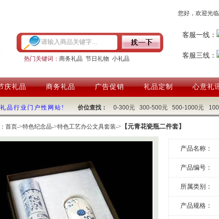
您好，欢迎光临
客服一线：
客服三线：
热门关键词：
商务礼品
节日礼物
小礼品
节庆礼品
商务礼品
广告促销
礼品定制
心意礼
国礼品行业门户性网站!
价位查找：
0-300元
300-500元
500-1000元
10
【元青花瓷瓶二件套】
：
首页
->
特色纪念品
->
特色工艺办公文具套装
->
产品名称：
产品编号：
所属类别：
产品规格：