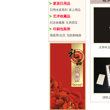
相
家居日用品
日用水壶系列
床上用品
艺术收藏品
纪念收藏册
文房四宝
印刷包装类
缎面周/台历
无纺购物袋
大拜年
清明