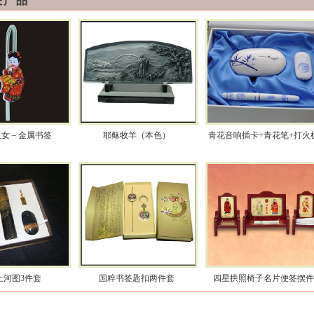
关产品
玉女－金属书签
耶稣牧羊（本色）
青花音响插卡+青花笔+打火
上河图3件套
国粹书签匙扣两件套
四星拱照椅子名片便签摆件