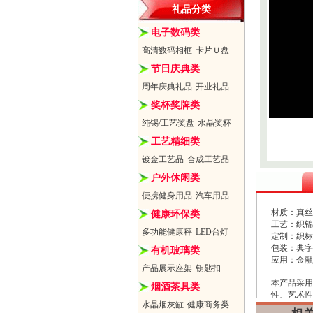
礼品分类
电子数码类
高清数码相框
卡片Ｕ盘
节日庆典类
周年庆典礼品
开业礼品
奖杯奖牌类
纯锡/工艺奖盘
水晶奖杯
工艺精细类
镀金工艺品
合成工艺品
户外休闲类
便携健身用品
汽车用品
材质：真丝
健康环保类
工艺：织锦
多功能健康秤
LED台灯
定制：织标
包装：典字
有机玻璃类
应用：金融
产品展示座架
钥匙扣
本产品采用
烟酒茶具类
性、艺术性
水晶烟灰缸
健康商务类