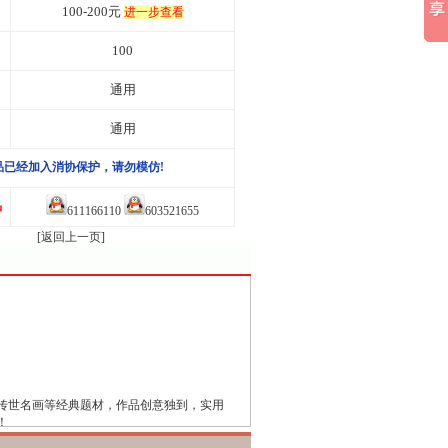
100-200元
进一步查看
100
通用
通用
品已经加入消协保护，请勿模仿!
品
611166110
603521655
[返回上一页]
传世名画等经典题材，作品创意独到，实用
！