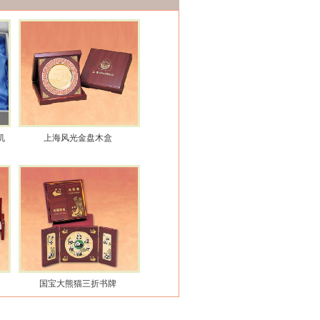
机
上海风光金盘木盒
国宝大熊猫三折书牌