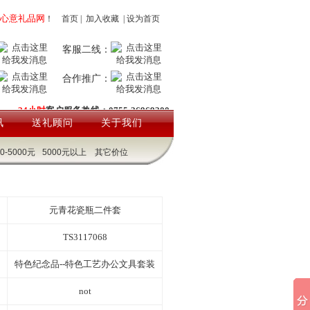
心意礼品网
！
首页
|
加入收藏
|
设为首页
客服二线：
合作推广：
24小时
客户服务热线：0755-26969200
讯
送礼顾问
关于我们
00-5000元
5000元以上
其它价位
元青花瓷瓶二件套
TS3117068
特色纪念品--特色工艺办公文具套装
not