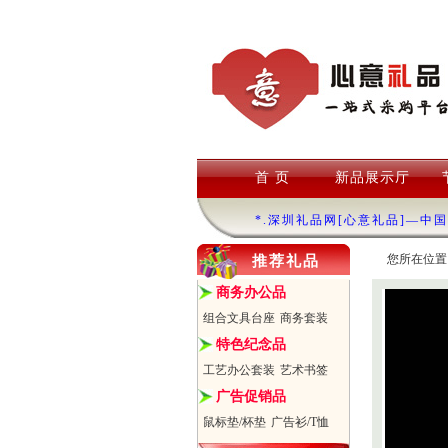
首 页
新品展示厅
*.深圳礼品网[心意礼品]—中
您所在位置
推荐礼品
商务办公品
组合文具台座
商务套装
特色纪念品
工艺办公套装
艺术书签
广告促销品
鼠标垫/杯垫
广告衫/T恤