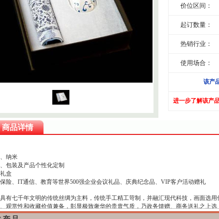
价位区间：
起订数量：
热销行业：
使用场合：
该产
进一步了解该产
商品详情
、纳米
、包装及产品个性化定制
礼盒
保险、IT通信、教育等世界500强企业会议礼品、庆典纪念品、VIP客户活动赠礼
具有七千年文明的传统丝绸为主料，传统手工精工苛制，并融汇现代科技，画面选用
、观赏性和收藏价值兼备，彰显极致奢华的贵胄气质，乃政务馈赠、商务送礼之上选