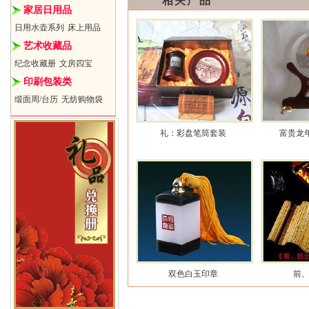
相关产品
家居日用品
日用水壶系列
床上用品
艺术收藏品
纪念收藏册
文房四宝
印刷包装类
缎面周/台历
无纺购物袋
礼：彩盘笔筒套装
富贵龙年
双色白玉印章
前