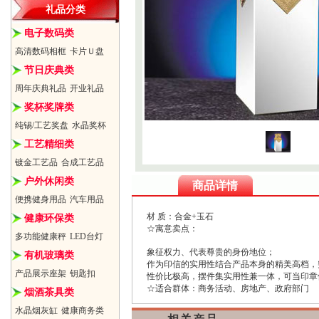
礼品分类
电子数码类
高清数码相框
卡片Ｕ盘
节日庆典类
周年庆典礼品
开业礼品
奖杯奖牌类
纯锡/工艺奖盘
水晶奖杯
工艺精细类
镀金工艺品
合成工艺品
户外休闲类
商品详情
便携健身用品
汽车用品
材 质：合金+玉石
健康环保类
☆寓意卖点：
多功能健康秤
LED台灯
象征权力、代表尊贵的身份地位；
有机玻璃类
作为印信的实用性结合产品本身的精美高档，
产品展示座架
钥匙扣
性价比极高，摆件集实用性兼一体，可当印章
☆适合群体：商务活动、房地产、政府部门
烟酒茶具类
水晶烟灰缸
健康商务类