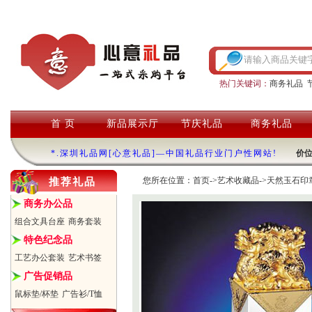
热门关键词：
商务礼品
首 页
新品展示厅
节庆礼品
商务礼品
*.深圳礼品网[心意礼品]—中国礼品行业门户性网站!
价
您所在位置：
首页
->
艺术收藏品
->
天然玉石印章
推荐礼品
商务办公品
组合文具台座
商务套装
特色纪念品
工艺办公套装
艺术书签
广告促销品
鼠标垫/杯垫
广告衫/T恤