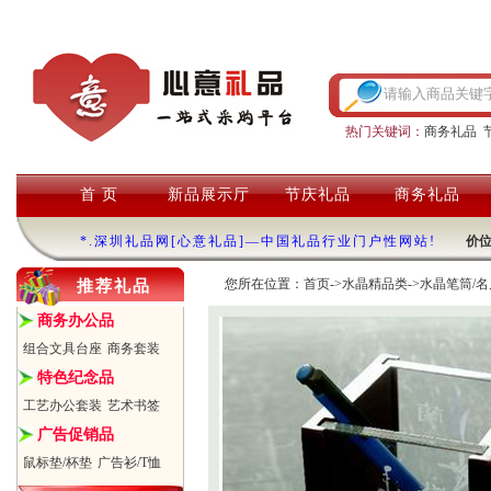
热门关键词：
商务礼品
首 页
新品展示厅
节庆礼品
商务礼品
*.深圳礼品网[心意礼品]—中国礼品行业门户性网站!
价
您所在位置：
首页
->
水晶精品类
->
水晶笔筒/名
推荐礼品
商务办公品
组合文具台座
商务套装
特色纪念品
工艺办公套装
艺术书签
广告促销品
鼠标垫/杯垫
广告衫/T恤