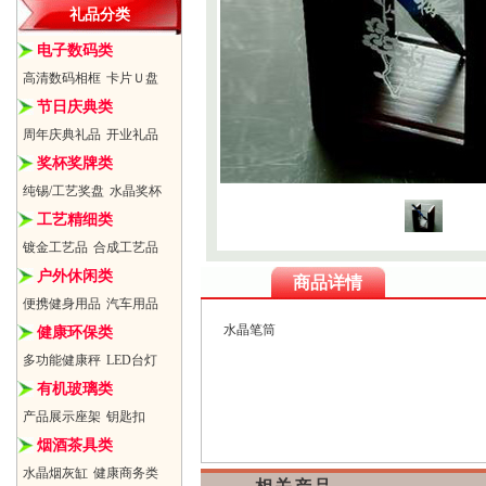
礼品分类
电子数码类
高清数码相框
卡片Ｕ盘
节日庆典类
周年庆典礼品
开业礼品
奖杯奖牌类
纯锡/工艺奖盘
水晶奖杯
工艺精细类
镀金工艺品
合成工艺品
户外休闲类
商品详情
便携健身用品
汽车用品
水晶笔筒
健康环保类
多功能健康秤
LED台灯
有机玻璃类
产品展示座架
钥匙扣
烟酒茶具类
水晶烟灰缸
健康商务类