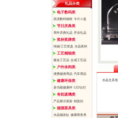
礼品分类
电子数码类
高清数码相框
卡片Ｕ盘
节日庆典类
周年庆典礼品
开业礼品
奖杯奖牌类
纯锡/工艺奖盘
水晶奖杯
工艺精细类
镀金工艺品
合成工艺品
户外休闲类
便携健身用品
汽车用品
水晶文具笔
健康环保类
多功能健康秤
LED台灯
有机玻璃类
产品展示座架
钥匙扣
烟酒茶具类
水晶烟灰缸
健康商务类