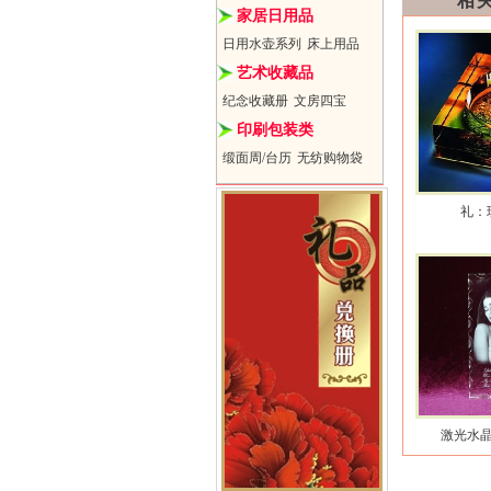
相
家居日用品
日用水壶系列
床上用品
艺术收藏品
纪念收藏册
文房四宝
印刷包装类
缎面周/台历
无纺购物袋
礼：
激光水