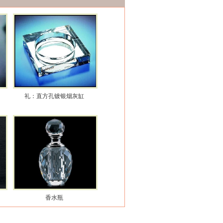
礼：直方孔镀银烟灰缸
香水瓶