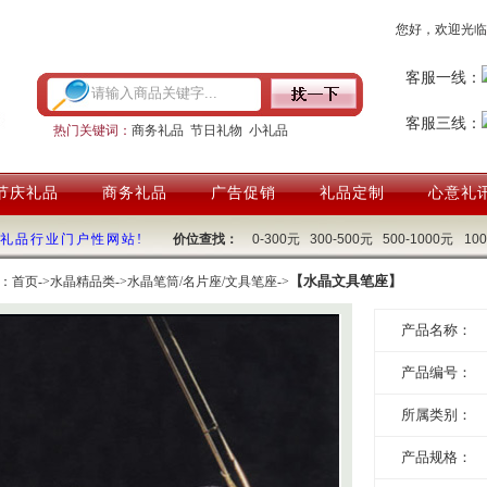
您好，欢迎光临
客服一线：
客服三线：
热门关键词：
商务礼品
节日礼物
小礼品
节庆礼品
商务礼品
广告促销
礼品定制
心意礼
国礼品行业门户性网站!
价位查找：
0-300元
300-500元
500-1000元
10
【水晶文具笔座】
：
首页
->
水晶精品类
->
水晶笔筒/名片座/文具笔座
->
产品名称：
产品编号：
所属类别：
产品规格：