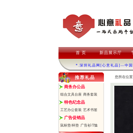
首 页
新品展示厅
*.深圳礼品网[心意礼品]—中
您所在位置
推荐礼品
商务办公品
组合文具台座
商务套装
特色纪念品
工艺办公套装
艺术书签
广告促销品
鼠标垫/杯垫
广告衫/T恤