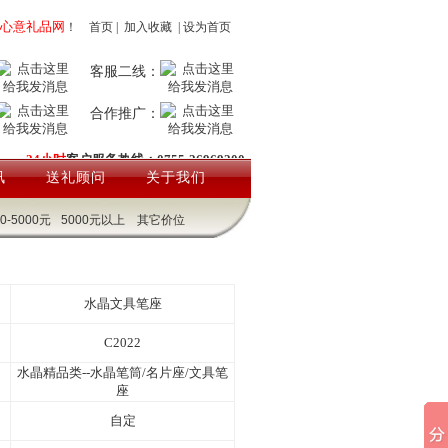
心意礼品网
！
首页
|
加入收藏
|
设为首页
客服二线：
合作推广：
24小时
客户服务热线：0755-26969200
讯
送礼顾问
关于我们
00-5000元
5000元以上
其它价位
水晶文具笔座
C2022
水晶精品类--水晶笔筒/名片座/文具笔
座
自定