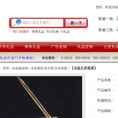
您好，欢迎光临
客服一线：
客服三线：
热门关键词：
商务礼品
节日礼物
小礼品
节庆礼品
商务礼品
广告促销
礼品定制
心意礼
国礼品行业门户性网站!
价位查找：
0-300元
300-500元
500-1000元
10
【水晶文具笔座】
：
首页
->
水晶精品类
->
水晶笔筒/名片座/文具笔座
->
产品名称：
产品编号：
所属类别：
产品规格：