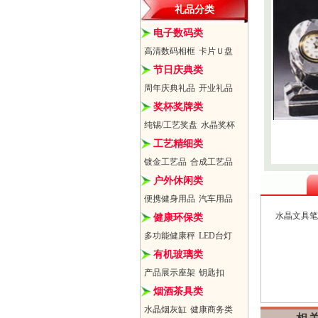
礼品分类
电子数码类
高清数码相框
卡片Ｕ盘
节日庆典类
周年庆典礼品
开业礼品
奖杯奖牌类
纯锡/工艺奖盘
水晶奖杯
工艺精细类
镀金工艺品
合成工艺品
户外休闲类
便携健身用品
汽车用品
水晶文具笔
健康环保类
多功能健康秤
LED台灯
有机玻璃类
产品展示座架
钥匙扣
烟酒茶具类
水晶烟灰缸
健康商务类