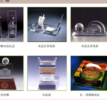
关产品
内雕水晶礼品
水晶文具笔座
水晶文具笔座
激光内雕
水晶鼎
礼：琉璃烟灰缸