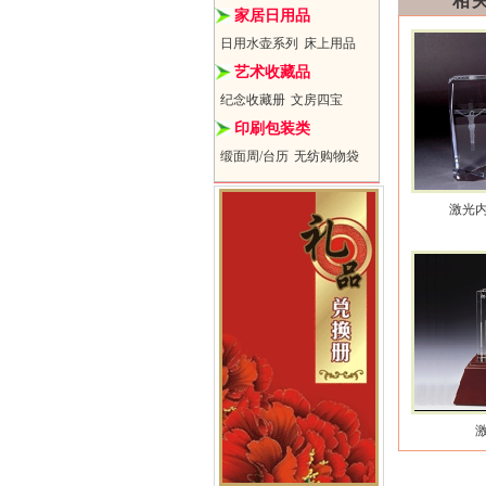
相
家居日用品
日用水壶系列
床上用品
艺术收藏品
纪念收藏册
文房四宝
印刷包装类
缎面周/台历
无纺购物袋
激光