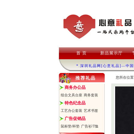
首 页
新品展示厅
*.深圳礼品网[心意礼品]—中
您所在位置
推荐礼品
商务办公品
组合文具台座
商务套装
特色纪念品
工艺办公套装
艺术书签
广告促销品
鼠标垫/杯垫
广告衫/T恤