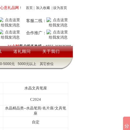
心意礼品网
！
首页
|
加入收藏
|
设为首页
客服二线：
合作推广：
24小时
客户服务热线：0755-26969200
讯
送礼顾问
关于我们
00-5000元
5000元以上
其它价位
水晶文具笔座
C2024
水晶精品类--水晶笔筒/名片座/文具笔
座
自定