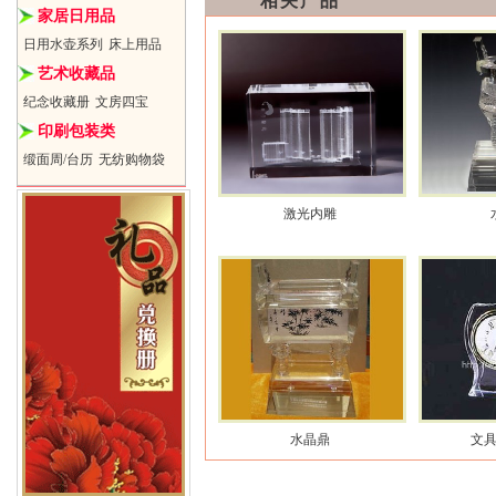
相关产品
家居日用品
日用水壶系列
床上用品
艺术收藏品
纪念收藏册
文房四宝
印刷包装类
缎面周/台历
无纺购物袋
激光内雕
水晶鼎
文