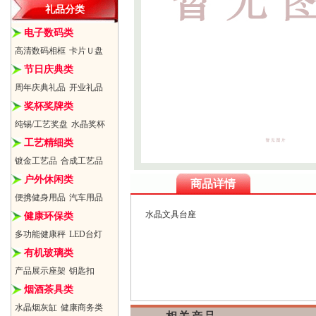
礼品分类
电子数码类
高清数码相框
卡片Ｕ盘
节日庆典类
周年庆典礼品
开业礼品
奖杯奖牌类
纯锡/工艺奖盘
水晶奖杯
工艺精细类
镀金工艺品
合成工艺品
户外休闲类
商品详情
便携健身用品
汽车用品
水晶文具台座
健康环保类
多功能健康秤
LED台灯
有机玻璃类
产品展示座架
钥匙扣
烟酒茶具类
水晶烟灰缸
健康商务类