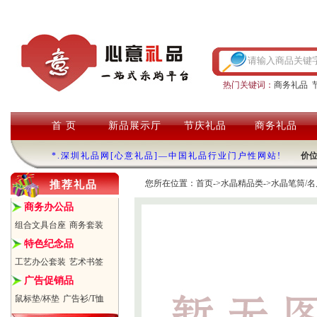
热门关键词：
商务礼品
首 页
新品展示厅
节庆礼品
商务礼品
*.深圳礼品网[心意礼品]—中国礼品行业门户性网站!
价
您所在位置：
首页
->
水晶精品类
->
水晶笔筒/名
推荐礼品
商务办公品
组合文具台座
商务套装
特色纪念品
工艺办公套装
艺术书签
广告促销品
鼠标垫/杯垫
广告衫/T恤