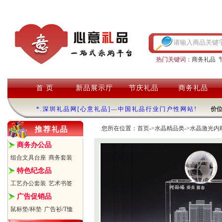
热门关键词：
商务礼品
首 页
新品展示厅
节庆礼品
商务礼品
*.深圳礼品网[心意礼品]—中国礼品行业门户性网站!
价
您所在位置：
首页
->
水晶精品类
->
水晶激光内
推荐礼品
商务办公品
组合文具台座
商务套装
特色纪念品
工艺办公套装
艺术书签
广告促销品
鼠标垫/杯垫
广告衫/T恤