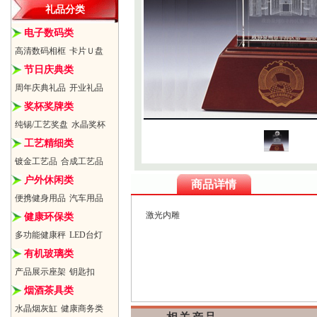
礼品分类
电子数码类
高清数码相框
卡片Ｕ盘
节日庆典类
周年庆典礼品
开业礼品
奖杯奖牌类
纯锡/工艺奖盘
水晶奖杯
工艺精细类
镀金工艺品
合成工艺品
户外休闲类
商品详情
便携健身用品
汽车用品
激光内雕
健康环保类
多功能健康秤
LED台灯
有机玻璃类
产品展示座架
钥匙扣
烟酒茶具类
水晶烟灰缸
健康商务类