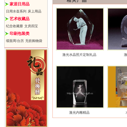
相关产品
家居日用品
日用水壶系列
床上用品
艺术收藏品
纪念收藏册
文房四宝
印刷包装类
缎面周/台历
无纺购物袋
激光水晶照片定制礼品
激光内雕精品