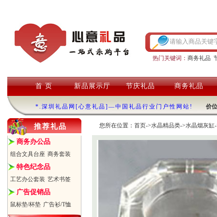
热门关键词：
商务礼品
首 页
新品展示厅
节庆礼品
商务礼品
*.深圳礼品网[心意礼品]—中国礼品行业门户性网站!
价
您所在位置：
首页
->
水晶精品类
->
水晶烟灰缸
推荐礼品
商务办公品
组合文具台座
商务套装
特色纪念品
工艺办公套装
艺术书签
广告促销品
鼠标垫/杯垫
广告衫/T恤