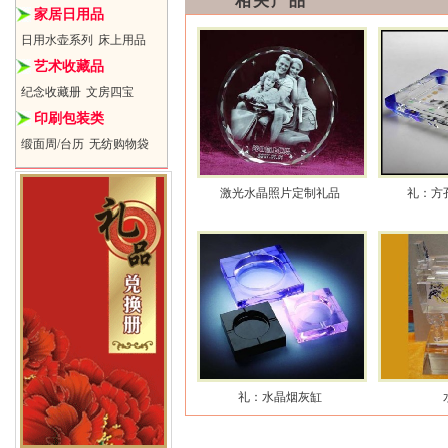
相关产品
家居日用品
日用水壶系列
床上用品
艺术收藏品
纪念收藏册
文房四宝
印刷包装类
缎面周/台历
无纺购物袋
激光水晶照片定制礼品
礼：方
礼：水晶烟灰缸