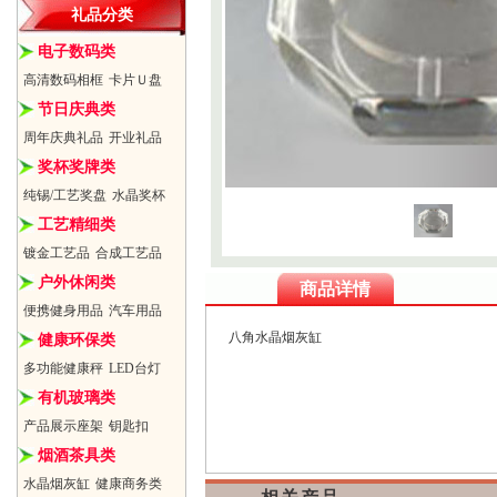
礼品分类
电子数码类
高清数码相框
卡片Ｕ盘
节日庆典类
周年庆典礼品
开业礼品
奖杯奖牌类
纯锡/工艺奖盘
水晶奖杯
工艺精细类
镀金工艺品
合成工艺品
户外休闲类
商品详情
便携健身用品
汽车用品
八角水晶烟灰缸
健康环保类
多功能健康秤
LED台灯
有机玻璃类
产品展示座架
钥匙扣
烟酒茶具类
水晶烟灰缸
健康商务类