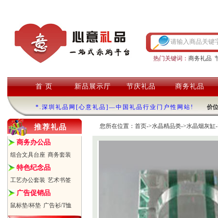
热门关键词：
商务礼品
首 页
新品展示厅
节庆礼品
商务礼品
*.深圳礼品网[心意礼品]—中国礼品行业门户性网站!
价
您所在位置：
首页
->
水晶精品类
->
水晶烟灰缸
推荐礼品
商务办公品
组合文具台座
商务套装
特色纪念品
工艺办公套装
艺术书签
广告促销品
鼠标垫/杯垫
广告衫/T恤