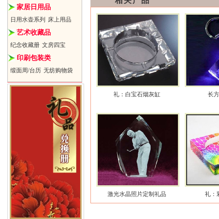
相关产品
家居日用品
日用水壶系列
床上用品
艺术收藏品
纪念收藏册
文房四宝
印刷包装类
缎面周/台历
无纺购物袋
礼：白宝石烟灰缸
长
激光水晶照片定制礼品
礼：