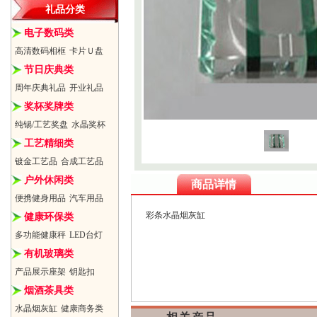
礼品分类
电子数码类
高清数码相框
卡片Ｕ盘
节日庆典类
周年庆典礼品
开业礼品
奖杯奖牌类
纯锡/工艺奖盘
水晶奖杯
工艺精细类
镀金工艺品
合成工艺品
户外休闲类
商品详情
便携健身用品
汽车用品
彩条水晶烟灰缸
健康环保类
多功能健康秤
LED台灯
有机玻璃类
产品展示座架
钥匙扣
烟酒茶具类
水晶烟灰缸
健康商务类