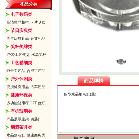
礼品分类
电子数码类
高清数码相框
卡片Ｕ盘
节日庆典类
周年庆典礼品
开业礼品
奖杯奖牌类
纯锡/工艺奖盘
水晶奖杯
工艺精细类
镀金工艺品
合成工艺品
户外休闲类
商品详情
便携健身用品
汽车用品
船型水晶烟灰缸(黑)
健康环保类
多功能健康秤
LED台灯
有机玻璃类
产品展示座架
钥匙扣
烟酒茶具类
水晶烟灰缸
健康商务类