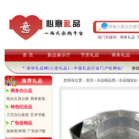
热门关键词：
商务礼品
首 页
新品展示厅
节庆礼品
商务礼品
*.深圳礼品网[心意礼品]—中国礼品行业门户性网站!
价
您所在位置：
首页
->
水晶精品类
->
水晶烟灰缸
推荐礼品
商务办公品
组合文具台座
商务套装
特色纪念品
工艺办公套装
艺术书签
广告促销品
鼠标垫/杯垫
广告衫/T恤