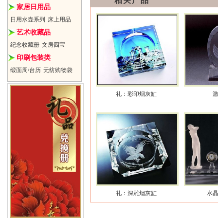
相关产品
家居日用品
日用水壶系列
床上用品
艺术收藏品
纪念收藏册
文房四宝
印刷包装类
缎面周/台历
无纺购物袋
礼：彩印烟灰缸
礼：深雕烟灰缸
水