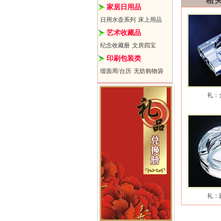
相
家居日用品
日用水壶系列
床上用品
艺术收藏品
纪念收藏册
文房四宝
印刷包装类
缎面周/台历
无纺购物袋
礼：
礼：