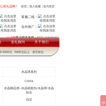
心意礼品网
！
首页
|
加入收藏
|
设为首页
客服二线：
合作推广：
24小时
客户服务热线：0755-26969200
讯
送礼顾问
关于我们
00-5000元
5000元以上
其它价位
水晶球系列
C6004
水晶精品类--水晶钥匙扣/水晶球/水晶
钻石
自定