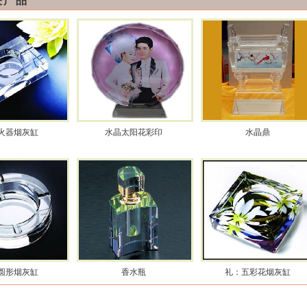
关产品
火器烟灰缸
水晶太阳花彩印
水晶鼎
圆形烟灰缸
香水瓶
礼：五彩花烟灰缸