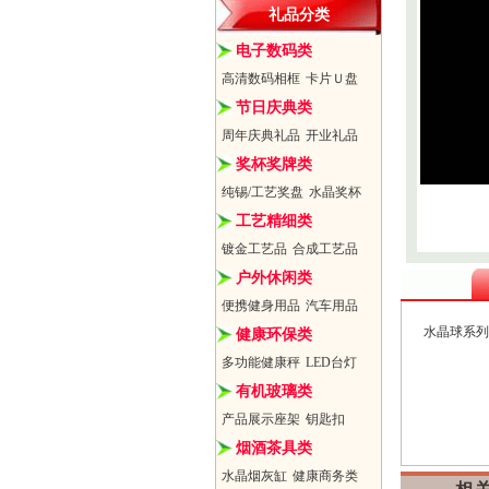
礼品分类
电子数码类
高清数码相框
卡片Ｕ盘
节日庆典类
周年庆典礼品
开业礼品
奖杯奖牌类
纯锡/工艺奖盘
水晶奖杯
工艺精细类
镀金工艺品
合成工艺品
户外休闲类
便携健身用品
汽车用品
水晶球系列
健康环保类
多功能健康秤
LED台灯
有机玻璃类
产品展示座架
钥匙扣
烟酒茶具类
水晶烟灰缸
健康商务类