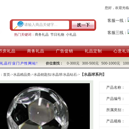
您好，欢迎光临
客服一线：
客服三线：
热门关键词：
商务礼品
节日礼物
小礼品
节庆礼品
商务礼品
广告促销
礼品定制
心意礼
国礼品行业门户性网站!
价位查找：
0-300元
300-500元
500-1000元
10
【水晶球系列】
：
首页
->
水晶精品类
->
水晶钥匙扣/水晶球/水晶钻石
->
产品名称：
产品编号：
所属类别：
产品规格：