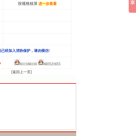
按规格核算
进一步查看
品已经加入消协保护，请勿模仿!
品
611166110
603521655
[返回上一页]