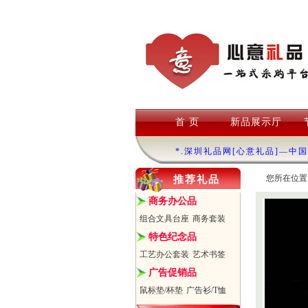
首 页
新品展示厅
*.深圳礼品网[心意礼品]—中
您所在位置
推荐礼品
商务办公品
组合文具台座
商务套装
特色纪念品
工艺办公套装
艺术书签
广告促销品
鼠标垫/杯垫
广告衫/T恤