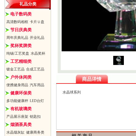
礼品分类
电子数码类
高清数码相框
卡片Ｕ盘
节日庆典类
周年庆典礼品
开业礼品
奖杯奖牌类
纯锡/工艺奖盘
水晶奖杯
工艺精细类
镀金工艺品
合成工艺品
户外休闲类
商品详情
便携健身用品
汽车用品
水晶球系列
健康环保类
多功能健康秤
LED台灯
有机玻璃类
产品展示座架
钥匙扣
烟酒茶具类
水晶烟灰缸
健康商务类