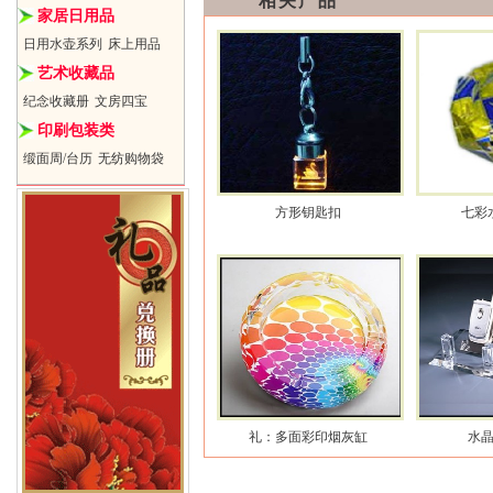
相关产品
家居日用品
日用水壶系列
床上用品
艺术收藏品
纪念收藏册
文房四宝
印刷包装类
缎面周/台历
无纺购物袋
方形钥匙扣
七彩
礼：多面彩印烟灰缸
水