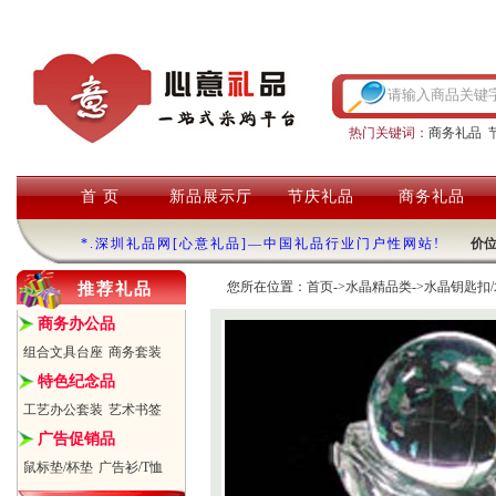
热门关键词：
商务礼品
首 页
新品展示厅
节庆礼品
商务礼品
*.深圳礼品网[心意礼品]—中国礼品行业门户性网站!
价
您所在位置：
首页
->
水晶精品类
->
水晶钥匙扣/
推荐礼品
商务办公品
组合文具台座
商务套装
特色纪念品
工艺办公套装
艺术书签
广告促销品
鼠标垫/杯垫
广告衫/T恤