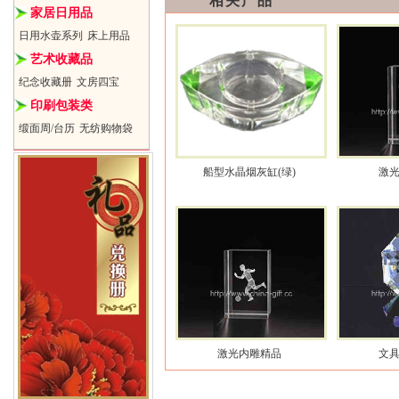
相关产品
家居日用品
日用水壶系列
床上用品
艺术收藏品
纪念收藏册
文房四宝
印刷包装类
缎面周/台历
无纺购物袋
船型水晶烟灰缸(绿)
激
激光内雕精品
文