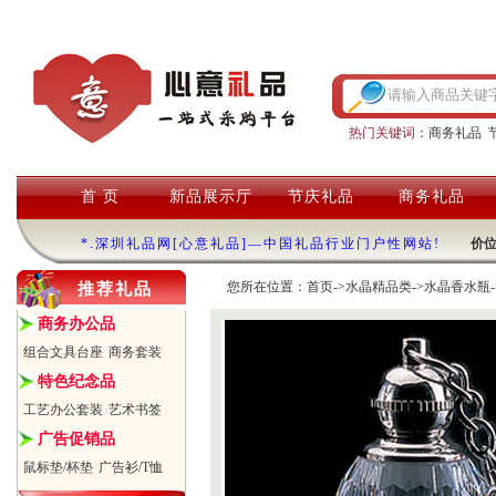
热门关键词：
商务礼品
首 页
新品展示厅
节庆礼品
商务礼品
*.深圳礼品网[心意礼品]—中国礼品行业门户性网站!
价
您所在位置：
首页
->
水晶精品类
->
水晶香水瓶
推荐礼品
商务办公品
组合文具台座
商务套装
特色纪念品
工艺办公套装
艺术书签
广告促销品
鼠标垫/杯垫
广告衫/T恤