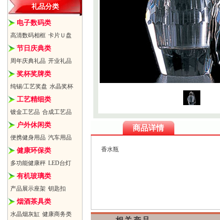
礼品分类
电子数码类
高清数码相框
卡片Ｕ盘
节日庆典类
周年庆典礼品
开业礼品
奖杯奖牌类
纯锡/工艺奖盘
水晶奖杯
工艺精细类
镀金工艺品
合成工艺品
户外休闲类
商品详情
便携健身用品
汽车用品
香水瓶
健康环保类
多功能健康秤
LED台灯
有机玻璃类
产品展示座架
钥匙扣
烟酒茶具类
水晶烟灰缸
健康商务类