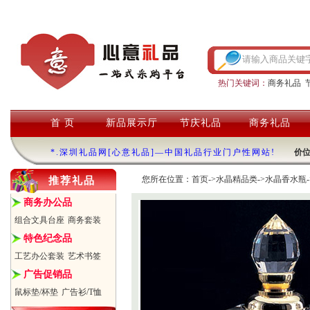
热门关键词：
商务礼品
首 页
新品展示厅
节庆礼品
商务礼品
*.深圳礼品网[心意礼品]—中国礼品行业门户性网站!
价
您所在位置：
首页
->
水晶精品类
->
水晶香水瓶
推荐礼品
商务办公品
组合文具台座
商务套装
特色纪念品
工艺办公套装
艺术书签
广告促销品
鼠标垫/杯垫
广告衫/T恤