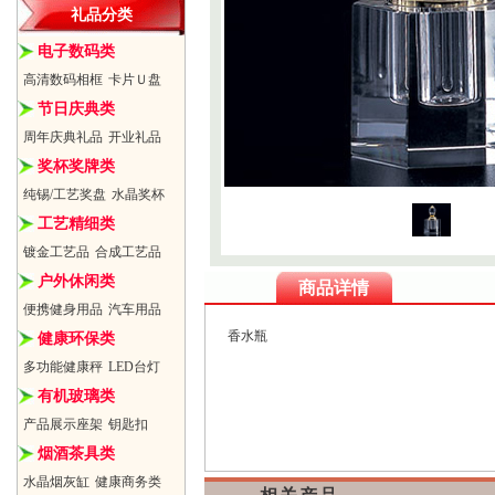
礼品分类
电子数码类
高清数码相框
卡片Ｕ盘
节日庆典类
周年庆典礼品
开业礼品
奖杯奖牌类
纯锡/工艺奖盘
水晶奖杯
工艺精细类
镀金工艺品
合成工艺品
户外休闲类
商品详情
便携健身用品
汽车用品
香水瓶
健康环保类
多功能健康秤
LED台灯
有机玻璃类
产品展示座架
钥匙扣
烟酒茶具类
水晶烟灰缸
健康商务类