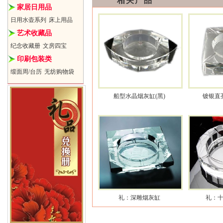
相关产品
家居日用品
日用水壶系列
床上用品
艺术收藏品
纪念收藏册
文房四宝
印刷包装类
缎面周/台历
无纺购物袋
船型水晶烟灰缸(黑)
镀银直
礼：深雕烟灰缸
礼：