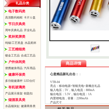
礼品分类
电子数码类
高清数码相框
卡片Ｕ盘
节日庆典类
周年庆典礼品
开业礼品
奖杯奖牌类
纯锡/工艺奖盘
水晶奖杯
工艺精细类
镀金工艺品
合成工艺品
户外休闲类
商品详情
便携健身用品
汽车用品
心意精品新礼出击：
：
健康环保类
多功能健康秤
LED台灯
VTB-04
亮点：移动电源+智能充电+新概念礼品
有机玻璃类
输入电压；5V，输入电流：800mA
产品展示座架
钥匙扣
输出电压：5.5V，输出电流：1A
内置锂电池，容量：2200mAh
烟酒茶具类
产品尺寸
水晶烟灰缸
健康商务类
23.5mm*94mm