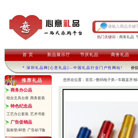
热门关键词：
商务礼品
首 页
新品展示厅
节庆礼品
商务礼品
*.深圳礼品网[心意礼品]—中国礼品行业门户性网站!
价
您所在位置：
首页
->
数码电子类
->
车载蓝牙/移
推荐礼品
商务办公品
组合文具台座
商务套装
特色纪念品
工艺办公套装
艺术书签
广告促销品
鼠标垫/杯垫
广告衫/T恤