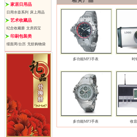
相关产品
箱唛
家居日用品
数量：40pcs
净重：7.7kg
日用水壶系列
床上用品
毛重：8.5kg
艺术收藏品
尺寸：41.5*23.5*40.5cm
纪念收藏册
文房四宝
更多精彩好礼，请关注
心意礼品网
印刷包装类
缎面周/台历
无纺购物袋
多功能MP3手表
时
多功能MP3手表
收