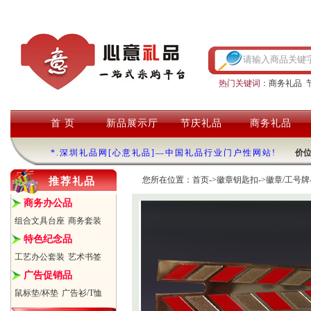
热门关键词：
商务礼品
首 页
新品展示厅
节庆礼品
商务礼品
*.深圳礼品网[心意礼品]—中国礼品行业门户性网站!
价
您所在位置：
首页
->
徽章钥匙扣
->
徽章/工号牌
推荐礼品
商务办公品
组合文具台座
商务套装
特色纪念品
工艺办公套装
艺术书签
广告促销品
鼠标垫/杯垫
广告衫/T恤