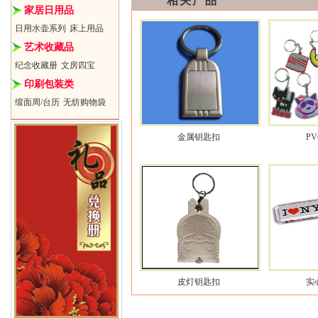
相关产品
家居日用品
日用水壶系列
床上用品
艺术收藏品
纪念收藏册
文房四宝
印刷包装类
缎面周/台历
无纺购物袋
金属钥匙扣
P
皮灯钥匙扣
实