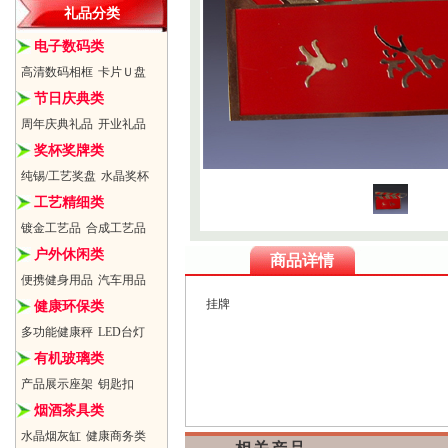
礼品分类
电子数码类
高清数码相框
卡片Ｕ盘
节日庆典类
周年庆典礼品
开业礼品
奖杯奖牌类
纯锡/工艺奖盘
水晶奖杯
工艺精细类
镀金工艺品
合成工艺品
户外休闲类
商品详情
便携健身用品
汽车用品
挂牌
健康环保类
多功能健康秤
LED台灯
有机玻璃类
产品展示座架
钥匙扣
烟酒茶具类
水晶烟灰缸
健康商务类