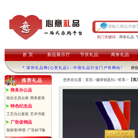
热门关键词：
商务礼品
首 页
新品展示厅
节庆礼品
商务礼品
*.深圳礼品网[心意礼品]—中国礼品行业门户性网站!
价
【奖
您所在位置：
首页
->
徽章钥匙扣
->
奖章
->
推荐礼品
商务办公品
组合文具台座
商务套装
特色纪念品
工艺办公套装
艺术书签
广告促销品
鼠标垫/杯垫
广告衫/T恤