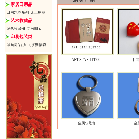
相关产品
家居日用品
日用水壶系列
床上用品
艺术收藏品
纪念收藏册
文房四宝
印刷包装类
缎面周/台历
无纺购物袋
ART-STAR LJT 001
中
金属钥匙扣
金