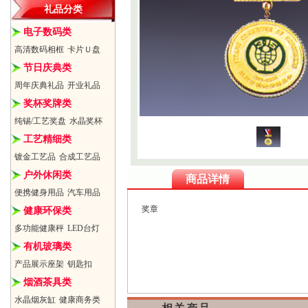
礼品分类
电子数码类
高清数码相框
卡片Ｕ盘
节日庆典类
周年庆典礼品
开业礼品
奖杯奖牌类
纯锡/工艺奖盘
水晶奖杯
工艺精细类
镀金工艺品
合成工艺品
户外休闲类
商品详情
便携健身用品
汽车用品
奖章
健康环保类
多功能健康秤
LED台灯
有机玻璃类
产品展示座架
钥匙扣
烟酒茶具类
水晶烟灰缸
健康商务类