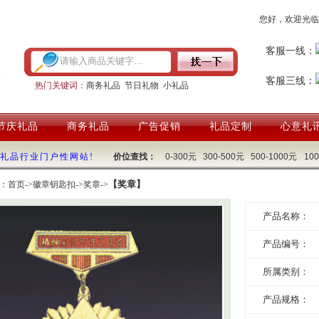
您好，欢迎光临
客服一线：
客服三线：
热门关键词：
商务礼品
节日礼物
小礼品
节庆礼品
商务礼品
广告促销
礼品定制
心意礼
国礼品行业门户性网站!
价位查找：
0-300元
300-500元
500-1000元
10
【奖章】
：
首页
->
徽章钥匙扣
->
奖章
->
产品名称：
产品编号：
所属类别：
产品规格：