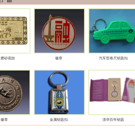
关产品
金磨砂底纹
徽章
汽车型卷尺钥匙扣
徽章
金属钥匙扣
清华百年钥匙