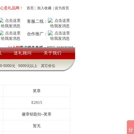
心意礼品网
！
首页
|
加入收藏
|
设为首页
客服二线：
合作推广：
24小时
客户服务热线：0755-26969200
讯
送礼顾问
关于我们
00-5000元
5000元以上
其它价位
奖章
E2015
徽章钥匙扣--奖章
暂无