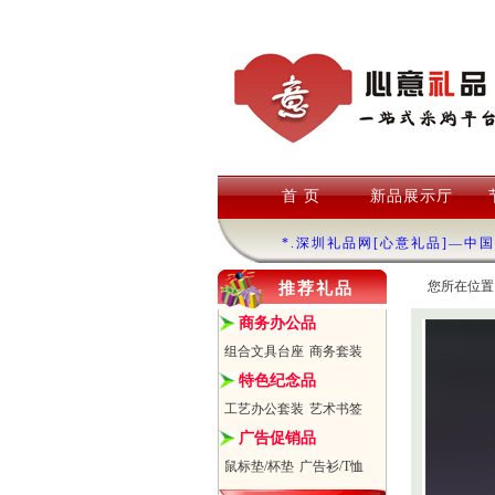
首 页
新品展示厅
*.深圳礼品网[心意礼品]—中
您所在位置
推荐礼品
商务办公品
组合文具台座
商务套装
特色纪念品
工艺办公套装
艺术书签
广告促销品
鼠标垫/杯垫
广告衫/T恤