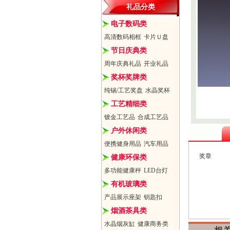
礼品分类
电子数码类
高清数码相框
卡片Ｕ盘
节日庆典类
周年庆典礼品
开业礼品
奖杯奖牌类
纯锡/工艺奖盘
水晶奖杯
工艺精细类
镀金工艺品
合成工艺品
户外休闲类
便携健身用品
汽车用品
奖章
健康环保类
多功能健康秤
LED台灯
有机玻璃类
产品展示座架
钥匙扣
烟酒茶具类
水晶烟灰缸
健康商务类