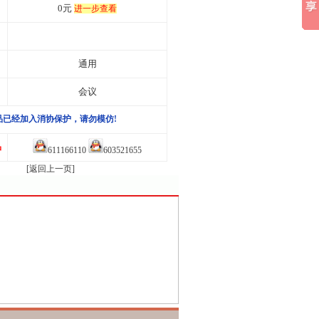
0元
进一步查看
通用
会议
品已经加入消协保护，请勿模仿!
品
611166110
603521655
[返回上一页]