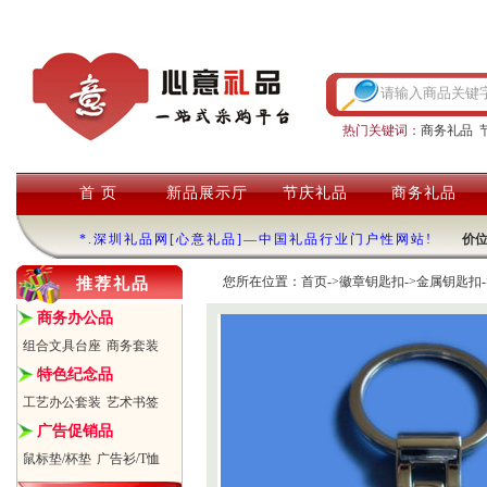
热门关键词：
商务礼品
首 页
新品展示厅
节庆礼品
商务礼品
*.深圳礼品网[心意礼品]—中国礼品行业门户性网站!
价
您所在位置：
首页
->
徽章钥匙扣
->
金属钥匙扣
推荐礼品
商务办公品
组合文具台座
商务套装
特色纪念品
工艺办公套装
艺术书签
广告促销品
鼠标垫/杯垫
广告衫/T恤