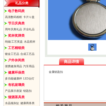
礼品分类
电子数码类
高清数码相框
卡片Ｕ盘
节日庆典类
周年庆典礼品
开业礼品
奖杯奖牌类
纯锡/工艺奖盘
水晶奖杯
工艺精细类
镀金工艺品
合成工艺品
户外休闲类
商品详情
便携健身用品
汽车用品
金属钥匙扣
健康环保类
多功能健康秤
LED台灯
有机玻璃类
产品展示座架
钥匙扣
烟酒茶具类
水晶烟灰缸
健康商务类