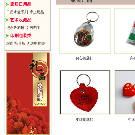
相关产品
家居日用品
日用水壶系列
床上用品
艺术收藏品
纪念收藏册
文房四宝
印刷包装类
缎面周/台历
无纺购物袋
实心钥匙扣
实
皮灯钥匙扣
中