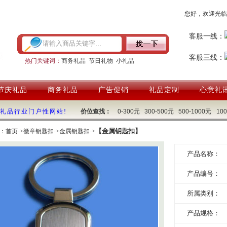
您好，欢迎光临
客服一线：
客服三线：
热门关键词：
商务礼品
节日礼物
小礼品
节庆礼品
商务礼品
广告促销
礼品定制
心意礼
国礼品行业门户性网站!
价位查找：
0-300元
300-500元
500-1000元
10
【金属钥匙扣】
：
首页
->
徽章钥匙扣
->
金属钥匙扣
->
产品名称：
产品编号：
所属类别：
产品规格：