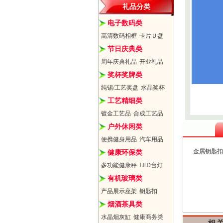
礼品分类
电子数码类
高清数码相框
卡片Ｕ盘
节日庆典类
周年庆典礼品
开业礼品
奖杯奖牌类
纯锡/工艺奖盘
水晶奖杯
工艺精细类
镀金工艺品
合成工艺品
户外休闲类
便携健身用品
汽车用品
金属钥匙扣
健康环保类
多功能健康秤
LED台灯
有机玻璃类
产品展示座架
钥匙扣
烟酒茶具类
水晶烟灰缸
健康商务类