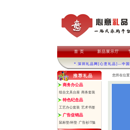
首 页
新品展示厅
*.深圳礼品网[心意礼品]—中
您所在位置
推荐礼品
商务办公品
组合文具台座
商务套装
特色纪念品
工艺办公套装
艺术书签
广告促销品
鼠标垫/杯垫
广告衫/T恤