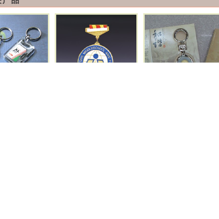
关产品
心钥匙扣
奖章
金镶玉钥匙扣
属钥匙扣
镀金磨砂底纹
工号牌