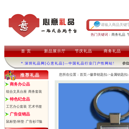
热门关键词：
商务礼品
首 页
新品展示厅
节庆礼品
商务礼品
*.深圳礼品网[心意礼品]—中国礼品行业门户性网站!
价
您所在位置：
首页
->
徽章钥匙扣
->
金属钥匙扣
推荐礼品
商务办公品
组合文具台座
商务套装
特色纪念品
工艺办公套装
艺术书签
广告促销品
鼠标垫/杯垫
广告衫/T恤