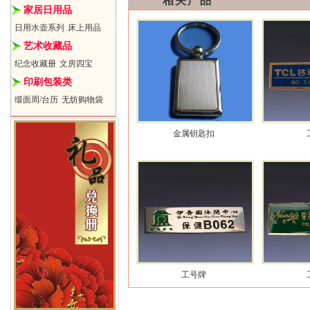
相关产品
家居日用品
日用水壶系列
床上用品
艺术收藏品
纪念收藏册
文房四宝
印刷包装类
缎面周/台历
无纺购物袋
金属钥匙扣
工号牌