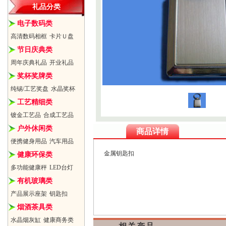
礼品分类
电子数码类
高清数码相框
卡片Ｕ盘
节日庆典类
周年庆典礼品
开业礼品
奖杯奖牌类
纯锡/工艺奖盘
水晶奖杯
工艺精细类
镀金工艺品
合成工艺品
户外休闲类
商品详情
便携健身用品
汽车用品
金属钥匙扣
健康环保类
多功能健康秤
LED台灯
有机玻璃类
产品展示座架
钥匙扣
烟酒茶具类
水晶烟灰缸
健康商务类