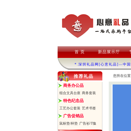
首 页
新品展示厅
*.深圳礼品网[心意礼品]—中
您所在位置
推荐礼品
商务办公品
组合文具台座
商务套装
特色纪念品
工艺办公套装
艺术书签
广告促销品
鼠标垫/杯垫
广告衫/T恤