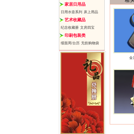
相
家居日用品
日用水壶系列
床上用品
艺术收藏品
纪念收藏册
文房四宝
印刷包装类
缎面周/台历
无纺购物袋
金