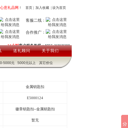
心意礼品网
！
首页
|
加入收藏
|
设为首页
客服二线：
合作推广：
24小时
客户服务热线：0755-26969200
讯
送礼顾问
关于我们
00-5000元
5000元以上
其它价位
金属钥匙扣
E5000124
徽章钥匙扣--金属钥匙扣
暂无