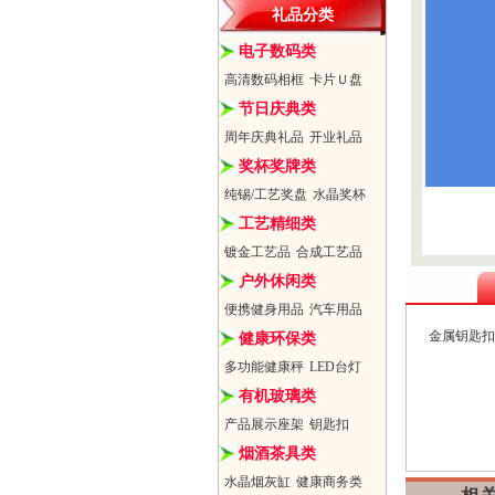
礼品分类
电子数码类
高清数码相框
卡片Ｕ盘
节日庆典类
周年庆典礼品
开业礼品
奖杯奖牌类
纯锡/工艺奖盘
水晶奖杯
工艺精细类
镀金工艺品
合成工艺品
户外休闲类
便携健身用品
汽车用品
金属钥匙扣
健康环保类
多功能健康秤
LED台灯
有机玻璃类
产品展示座架
钥匙扣
烟酒茶具类
水晶烟灰缸
健康商务类