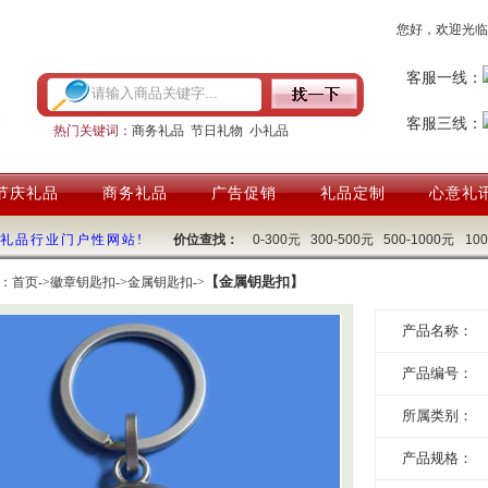
您好，欢迎光临
客服一线：
客服三线：
热门关键词：
商务礼品
节日礼物
小礼品
节庆礼品
商务礼品
广告促销
礼品定制
心意礼
国礼品行业门户性网站!
价位查找：
0-300元
300-500元
500-1000元
10
【金属钥匙扣】
：
首页
->
徽章钥匙扣
->
金属钥匙扣
->
产品名称：
产品编号：
所属类别：
产品规格：