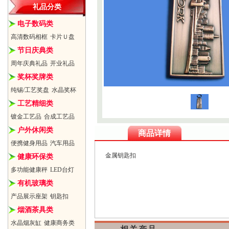
礼品分类
电子数码类
高清数码相框
卡片Ｕ盘
节日庆典类
周年庆典礼品
开业礼品
奖杯奖牌类
纯锡/工艺奖盘
水晶奖杯
工艺精细类
镀金工艺品
合成工艺品
户外休闲类
商品详情
便携健身用品
汽车用品
金属钥匙扣
健康环保类
多功能健康秤
LED台灯
有机玻璃类
产品展示座架
钥匙扣
烟酒茶具类
水晶烟灰缸
健康商务类