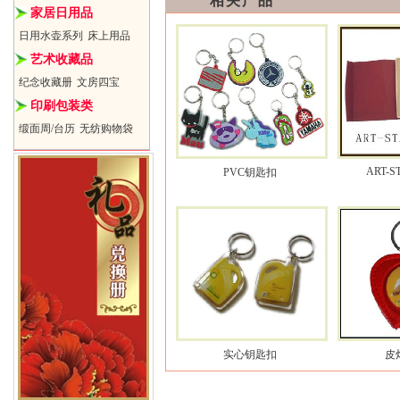
相关产品
家居日用品
日用水壶系列
床上用品
艺术收藏品
纪念收藏册
文房四宝
印刷包装类
缎面周/台历
无纺购物袋
ART-S
PVC钥匙扣
实心钥匙扣
皮