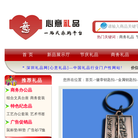
热门关键词：
商务礼品
首 页
新品展示厅
节庆礼品
商务礼品
*.深圳礼品网[心意礼品]—中国礼品行业门户性网站!
价
您所在位置：
首页
->
徽章钥匙扣
->
金属钥匙扣
推荐礼品
商务办公品
组合文具台座
商务套装
特色纪念品
工艺办公套装
艺术书签
广告促销品
鼠标垫/杯垫
广告衫/T恤