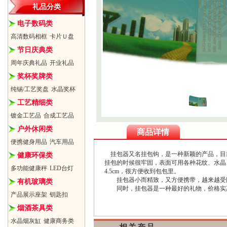
礼品分类
电子数码类
高清数码相框
卡片Ｕ盘
节日庆典类
周年庆典礼品
开业礼品
奖杯奖牌类
纯锡/工艺奖盘
水晶奖杯
工艺精细类
镀金工艺品
合成工艺品
户外休闲类
商品详情
便携健身用品
汽车用品
挂包器又名挂包钩，是一种新颖的产品，目
健康环保类
挂包的时候很牢固，表面可用各种花纹、水晶
多功能健康秤
LED台灯
4.5cm，很方便收到包包里。
挂包器小而精致，又方便携带，越来越受国
有机玻璃类
同时，挂包器是一种最好的礼物，价格实惠
产品展示座架
钥匙扣
烟酒茶具类
水晶烟灰缸
健康商务类