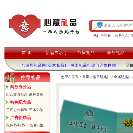
热门关键词：
商务礼品
首 页
新品展示厅
节庆礼品
商务礼品
*.深圳礼品网[心意礼品]—中国礼品行业门户性网站!
价
您所在位置：
首页
->
徽章钥匙扣
->
金属钥匙扣
推荐礼品
商务办公品
组合文具台座
商务套装
特色纪念品
工艺办公套装
艺术书签
广告促销品
鼠标垫/杯垫
广告衫/T恤