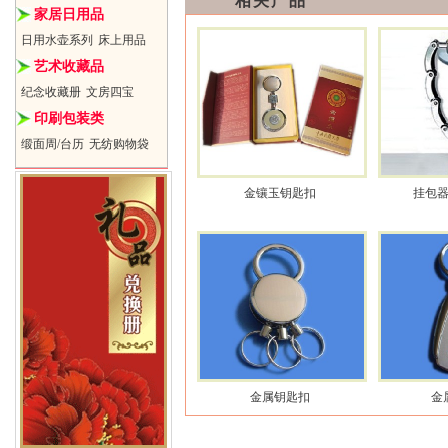
相关产品
家居日用品
日用水壶系列
床上用品
艺术收藏品
纪念收藏册
文房四宝
印刷包装类
缎面周/台历
无纺购物袋
金镶玉钥匙扣
挂包
金属钥匙扣
金