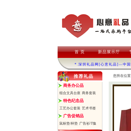
首 页
新品展示厅
*.深圳礼品网[心意礼品]—中
您所在位置
推荐礼品
商务办公品
组合文具台座
商务套装
特色纪念品
工艺办公套装
艺术书签
广告促销品
鼠标垫/杯垫
广告衫/T恤