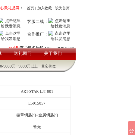
心意礼品网
！
首页
|
加入收藏
|
设为首页
客服二线：
合作推广：
24小时
客户服务热线：0755-26969200
讯
送礼顾问
关于我们
00-5000元
5000元以上
其它价位
ART-STAR LJT 001
E5015057
徽章钥匙扣--金属钥匙扣
暂无