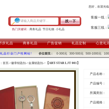
您好，欢迎光临
客服一线：
客服三线：
热门关键词：
商务礼品
节日礼物
小礼品
节庆礼品
商务礼品
广告促销
礼品定制
心意礼
国礼品行业门户性网站!
价位查找：
0-300元
300-500元
500-1000元
10
【ART-STAR LJT 001】
：
首页
->
徽章钥匙扣
->
金属钥匙扣
->
产品名称：
产品编号：
所属类别：
产品规格：