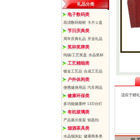
礼品分类
电子数码类
高清数码相框
卡片Ｕ盘
节日庆典类
周年庆典礼品
开业礼品
奖杯奖牌类
纯锡/工艺奖盘
水晶奖杯
工艺精细类
镀金工艺品
合成工艺品
户外休闲类
便携健身用品
汽车用品
适应于赠礼
健康环保类
多功能健康秤
LED台灯
有机玻璃类
产品展示座架
钥匙扣
烟酒茶具类
水晶烟灰缸
健康商务类