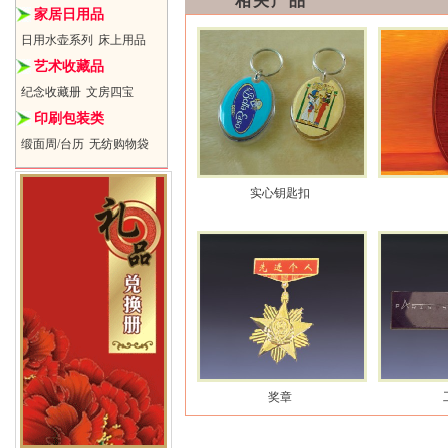
相关产品
家居日用品
日用水壶系列
床上用品
艺术收藏品
纪念收藏册
文房四宝
印刷包装类
缎面周/台历
无纺购物袋
实心钥匙扣
奖章