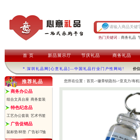
热门关键词：
商务礼品
首 页
新品展示厅
节庆礼品
商务礼品
*.深圳礼品网[心意礼品]—中国礼品行业门户性网站!
价
您所在位置：
首页
->
徽章钥匙扣
->
亚克力/有
推荐礼品
商务办公品
组合文具台座
商务套装
特色纪念品
工艺办公套装
艺术书签
广告促销品
鼠标垫/杯垫
广告衫/T恤