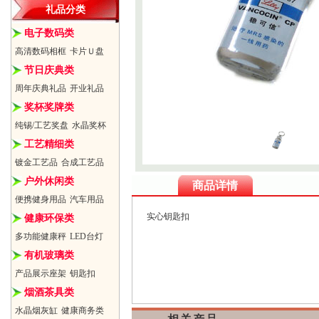
礼品分类
电子数码类
高清数码相框
卡片Ｕ盘
节日庆典类
周年庆典礼品
开业礼品
奖杯奖牌类
纯锡/工艺奖盘
水晶奖杯
工艺精细类
镀金工艺品
合成工艺品
户外休闲类
商品详情
便携健身用品
汽车用品
实心钥匙扣
健康环保类
多功能健康秤
LED台灯
有机玻璃类
产品展示座架
钥匙扣
烟酒茶具类
水晶烟灰缸
健康商务类