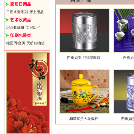
相关产品
家居日用品
日用水壶系列
床上用品
艺术收藏品
纪念收藏册
文房四宝
印刷包装类
缎面周/台历
无纺购物袋
四季如春-纯锡茶叶罐
吉祥
和谐富贵大老板杯
四季如