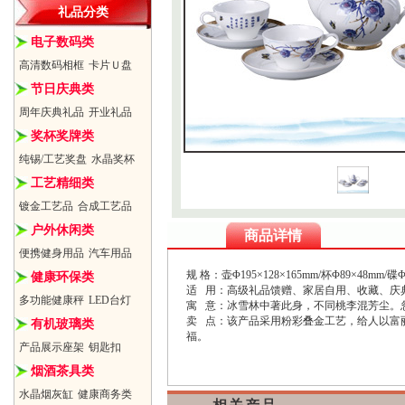
礼品分类
电子数码类
高清数码相框
卡片Ｕ盘
节日庆典类
周年庆典礼品
开业礼品
奖杯奖牌类
纯锡/工艺奖盘
水晶奖杯
工艺精细类
镀金工艺品
合成工艺品
户外休闲类
商品详情
便携健身用品
汽车用品
规 格：壶Φ195×128×165mm/杯Φ89×48mm/碟Φ
健康环保类
适 用：高级礼品馈赠、家居自用、收藏、庆
多功能健康秤
LED台灯
寓 意：冰雪林中著此身，不同桃李混芳尘。
卖 点：该产品采用粉彩叠金工艺，给人以富
有机玻璃类
福。
产品展示座架
钥匙扣
烟酒茶具类
水晶烟灰缸
健康商务类