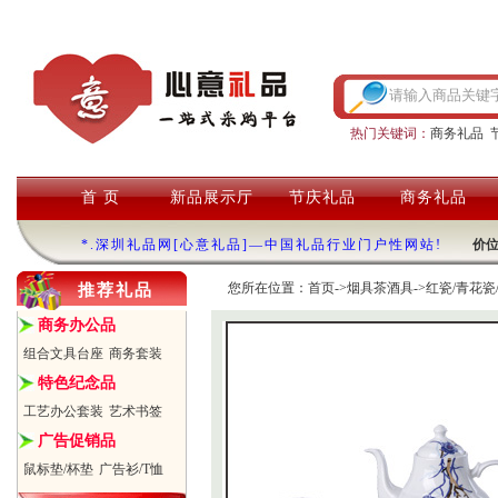
热门关键词：
商务礼品
首 页
新品展示厅
节庆礼品
商务礼品
*.深圳礼品网[心意礼品]—中国礼品行业门户性网站!
价
您所在位置：
首页
->
烟具茶酒具
->
红瓷/青花瓷
推荐礼品
商务办公品
组合文具台座
商务套装
特色纪念品
工艺办公套装
艺术书签
广告促销品
鼠标垫/杯垫
广告衫/T恤