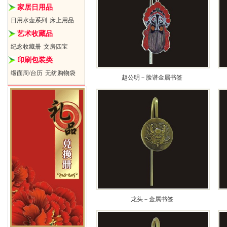
家居日用品
日用水壶系列
床上用品
艺术收藏品
纪念收藏册
文房四宝
印刷包装类
缎面周/台历
无纺购物袋
赵公明－脸谱金属书签
龙头－金属书签