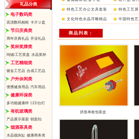
礼品分类
特色工艺办公文具套装
特色工艺屏
电子数码类
文化特色水晶浮雕精品
中国特色艺
高清数码相框
卡片Ｕ盘
节日庆典类
商品列表：
周年庆典礼品
开业礼品
奖杯奖牌类
纯锡/工艺奖盘
水晶奖杯
工艺精细类
镀金工艺品
合成工艺品
户外休闲类
便携健身用品
汽车用品
健康环保类
多功能健康秤
LED台灯
有机玻璃类
拱形单枚包装盒
产品展示座架
钥匙扣
烟酒茶具类
水晶烟灰缸
健康商务类