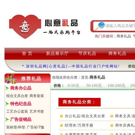
热门关键词：
商务礼品
首 页
新品展示厅
节庆礼品
商务礼品
*.深圳礼品网[心意礼品]—中国礼品行业门户性网站!
价
商务礼品
你现在所在分类：
首页
-
推荐礼品
0-50元
50-100元
100-200元
20
价格：
商务办公品
组合文具台座
商务套装
商务礼品分类：
特色纪念品
工艺办公套装
艺术书签
办公礼品/组合文具台座
商务文具/
广告促销品
经理夹/万用手册
周年庆典礼
鼠标垫/杯垫
广告衫/T恤
金属圆珠笔/签字笔
名片盒/名